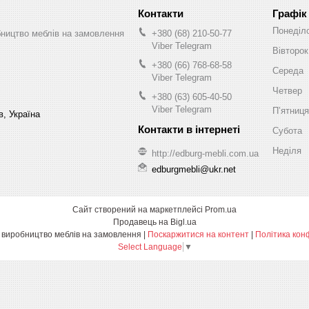
Графік
Понеділ
бництво меблів на замовлення
+380 (68) 210-50-77
Viber Telegram
Вівторок
+380 (66) 768-68-58
Середа
Viber Telegram
Четвер
+380 (63) 605-40-50
Viber Telegram
Пʼятниця
в, Україна
Субота
Неділя
http://edburg-mebli.com.ua
edburgmebli@ukr.net
Сайт створений на маркетплейсі
Prom.ua
Продавець на Bigl.ua
Едбург-меблі виробництво меблів на замовлення |
Поскаржитися на контент
|
Політика кон
Select Language
▼