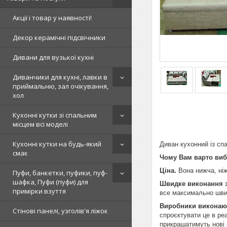
Акції і товар у наявності!
Декор керамічні підсвічники
Дивани для вузької кухні
Диванчики для кухні, лавки в
приймальню, зал очікування,
хол
Кухонні кутки зі спальним
місцем всі моделі
Кухонні кутки на будь-який
Диван кухонний із сп
смак
Чому Вам варто вибр
Ціна.
Вона нижча, ніж
Пуфи, банкетки, пуфики, пуф-
шафка, Пуфи (пуфи) для
Швидке виконання 
примірки взуття
все максимально швид
Виробники виконаю
Стінові панелі, узголів'я ліжок
спроєктувати це в реа
прикрашатимуть нові м