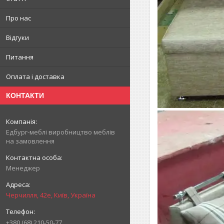
Про нас
Відгуки
Питання
Оплата і доставка
КОНТАКТИ
Едбург-меблі виробництво меблів
на замовлення
Менеджер
Черчилля, 42е, Київ, Україна
+380 (68) 210-50-77