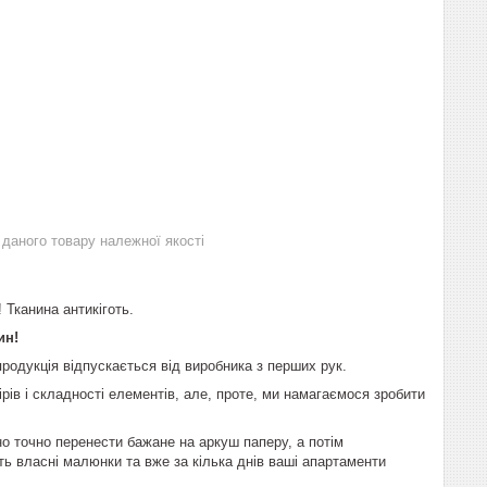
даного товару належної якості
 Тканина антикіготь.
ин!
родукція відпускається від виробника з перших рук.
ів і складності елементів, але, проте, ми намагаємося зробити
 точно перенести бажане на аркуш паперу, а потім
іть власні малюнки та вже за кілька днів ваші апартаменти