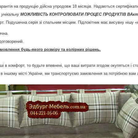
арантія на продукцію дійсна упродовж 18 місяців. Надаються сертифікати 
 унікальну
МОЖЛИВІСТЬ КОНТРОЛЮВАТИ ПРОЦЕС ПРОДУКТІВ ВАкт
т. Подушечна серія зі спальним місцем. Підлокітник має висувну нішу «к
ична.
договорений.
мовлення будь-якого розміру та колірних рішень.
ші в комфорт, то будьте впевнені, що ваші витрати згодом окупяться і ст
в іншому місті України, ми транспортуємо замовлення за потрібною вам