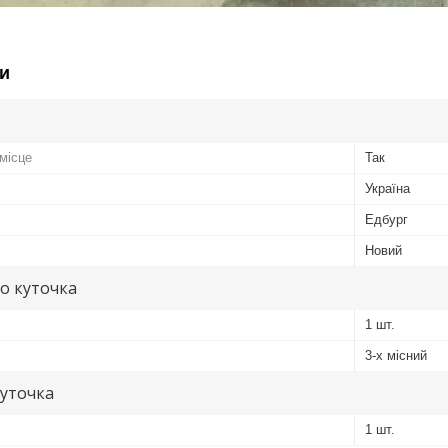
и
місце
Так
Україна
Едбург
Новий
о куточка
1 шт.
3-х місний
куточка
1 шт.