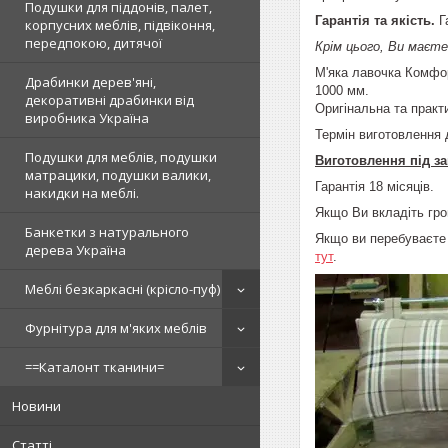
Подушки для піддонів, палет,
Гарантія та якість.
Г
корпусних меблів, підвіконня,
передпокою, дитячої
Крім цього, Ви маєте
М'яка лавочка Комфор
Драбинки дерев'яні,
1000 мм.
декоративні драбинки від
Оригінальна та практ
виробника Україна
Термін виготовлення 
Подушки для меблів, подушки
Виготовлення під за
матрацики, подушки валики,
Гарантія 18 місяців.
накидки на меблі.
Якщо Ви вкладіть гро
Банкетки з натурального
Якщо ви перебуваєте 
дерева Україна
тут
.
Меблі безкаркасні (крісло-пуф)
Фурнітура для м'яких меблів
==Каталонт тканини=
Новини
Статті