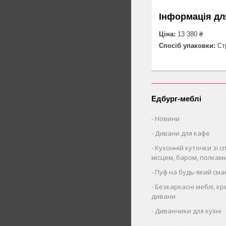
Інформація дл
Ціна:
13 380 ₴
Спосіб упаковки:
Стр
Едбург-меблі
Новини
Дивани для кафе
Кухонній куточки зі 
місцем, баром, полкам
Пуф на будь-який сма
Безкаркасні меблі, кр
дивани
Диванчики для кухні