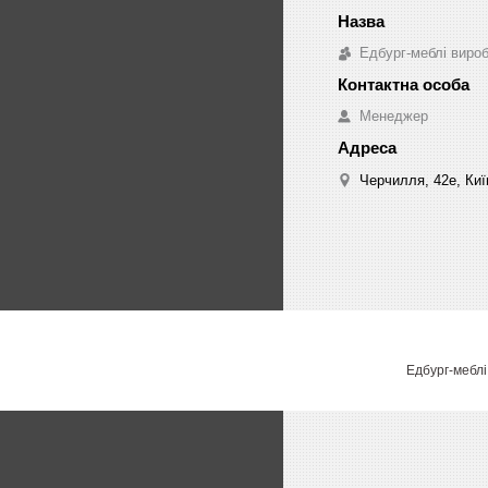
Едбург-меблі виро
Менеджер
Черчилля, 42е, Киї