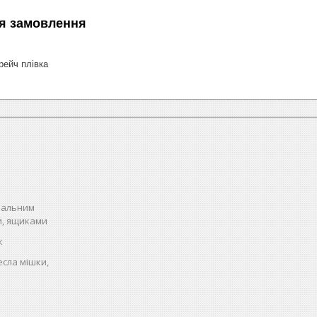
я замовлення
ейч плівка
спальним
и, ящиками
к
есла мішки,