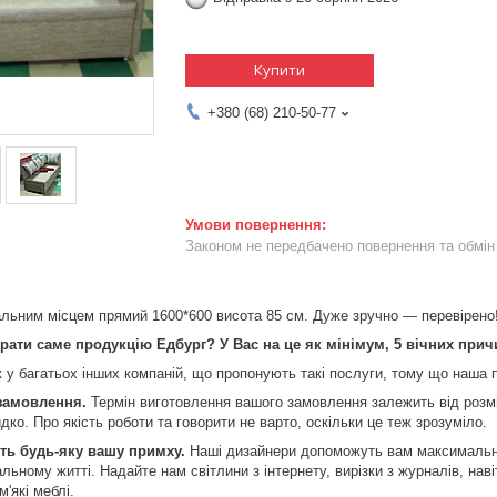
Купити
+380 (68) 210-50-77
Законом не передбачено повернення та обмін 
альним місцем прямий 1600*600 висота 85 см. Дуже зручно — перевірено!
ати саме продукцію Едбург? У Вас на це як мінімум, 5 вічних прич
 у багатьох інших компаній, що пропонують такі послуги, тому що наша п
замовлення.
Термін виготовлення вашого замовлення залежить від розмір
ко. Про якість роботи та говорити не варто, оскільки це теж зрозуміло.
ть будь-яку вашу примху.
Наші дизайнери допоможуть вам максимально
льному житті. Надайте нам світлини з інтернету, вирізки з журналів, нав
'які меблі.