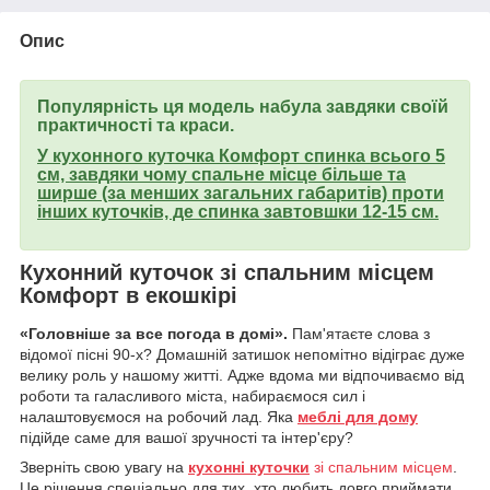
Опис
Популярність ця модель набула завдяки своїй
практичності та краси.
У кухонного куточка Комфорт спинка всього 5
см, завдяки чому спальне місце більше та
ширше (за менших загальних габаритів) проти
інших куточків, де спинка завтовшки 12-15 см.
Кухонний куточок зі спальним місцем
Комфорт в екошкірі
«Головніше за все погода в домі».
Пам'ятаєте слова з
відомої пісні 90-х? Домашній затишок непомітно відіграє дуже
велику роль у нашому житті. Адже вдома ми відпочиваємо від
роботи та галасливого міста, набираємося сил і
налаштовуємося на робочий лад. Яка
меблі для дому
підійде саме для вашої зручності та інтер'єру?
Зверніть свою увагу на
кухонні куточки
зі спальним місцем
.
Це рішення спеціально для тих, хто любить довго приймати