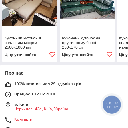
Кухонний куточок зі
Кухонний куточок на
Кухо
спальним місцем
пружинному блоці
спал
2500х1800 мм
250х170 см
наяв
Ціну уточнюйте
Ціну уточнюйте
Цін
Про нас
100% позитивних з 29 відгуків за рік
Працює з 12.02.2010
м. Київ
КНОПКА
ЗВ'ЯЗКУ
Черчилля, 42е, Київ, Україна
Контакти