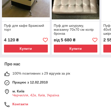
Пуф для кафе Бражский
Пуф для шоуруму,
Пуф
торт
магазину 70х70 см колір
40х4
бронза
шкір
велю
4 120
5 680
2 5
₴
від
₴
замо
мага
Купити
Купити
Про нас
100% позитивних з 29 відгуків за рік
Працює з 12.02.2010
м. Київ
Черчилля, 42е, Київ, Україна
Контакти