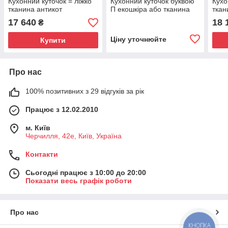
Кухонний куточок = ліжко
Кухонний куточок буквою
Кухо
тканина антикот
П екошкіра або тканина
ткан
17 640
18 
₴
Ціну уточнюйте
Купити
Про нас
100% позитивних з 29 відгуків за рік
Працює з 12.02.2010
м. Київ
Черчилля, 42е, Київ, Україна
Контакти
Сьогодні працює з 10:00 до 20:00
Показати весь графік роботи
Про нас
КНОПКА