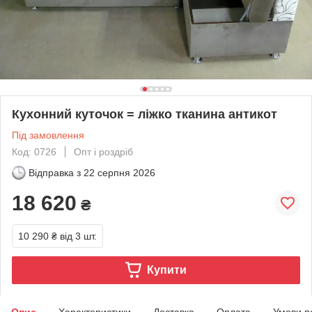
Кухонний куточок = ліжко тканина антикот
Під замовлення
Код: 0726
Опт і роздріб
Відправка з
22 серпня 2026
18 620
₴
10 290 ₴
від 3 шт.
Купити
Опис
Характеристики
Доставка
Оплата
Умови п