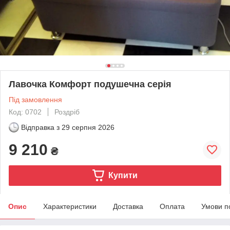
Лавочка Комфорт подушечна серія
Під замовлення
Код: 0702
Роздріб
Відправка з
29 серпня 2026
9 210
₴
Купити
Опис
Характеристики
Доставка
Оплата
Умови п