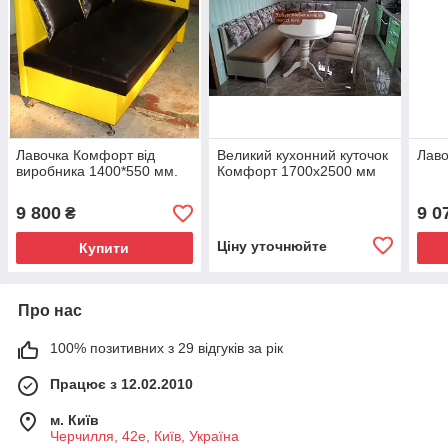
Лавочка Комфорт від
Великий кухонний куточок
Лав
виробника 1400*550 мм.
Комфорт 1700х2500 мм
9 800
9 0
₴
Ціну уточнюйте
Купити
Про нас
100% позитивних з 29 відгуків за рік
Працює з 12.02.2010
м. Київ
Черчилля, 42е, Київ, Україна