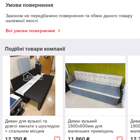
Умови повернення
Законом не передбачено повернення та обмін даного товару
належної якості
Всі умови повернення
Подібні товари компанії
Диван для вузької та
Диван вузький
Дива
довгої кімнати з шухлядою
1800х600мм для
180
+ спальним місцем
маленьких приміщень
мале
1800х600х800 мм
12 350
11 860
12 
₴
₴