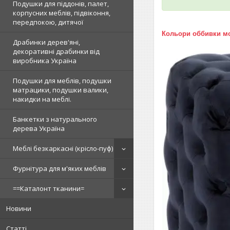
Подушки для піддонів, палет,
корпусних меблів, підвіконня,
передпокою, дитячої
Кольори оббивки мо
Драбинки дерев'яні,
декоративні драбинки від
виробника Україна
Подушки для меблів, подушки
матрацики, подушки валики,
накидки на меблі.
Банкетки з натурального
дерева Україна
Меблі безкаркасні (крісло-пуф)
Фурнітура для м'яких меблів
==Каталонт тканини=
Новини
Статті