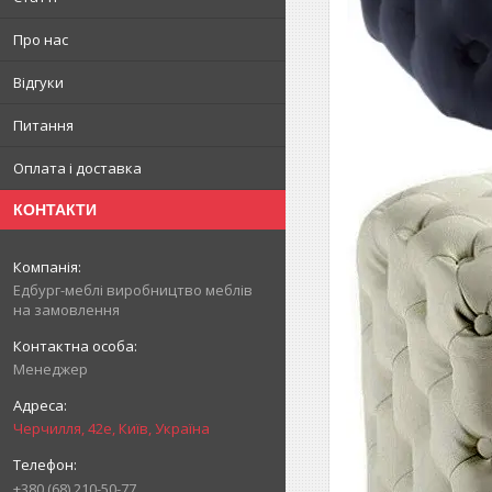
Про нас
Відгуки
Питання
Оплата і доставка
КОНТАКТИ
Едбург-меблі виробництво меблів
на замовлення
Менеджер
Черчилля, 42е, Київ, Україна
+380 (68) 210-50-77