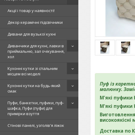
Акції і товар у наявності!
Декор керамічні підсвічники
Дивани для вузької кухні
Диванчики для кухні, лавки в
приймальню, зал очікування,
хол
Кухонні кутки зі спальним
місцем всі моделі
Пуф із каретн
Кухонні кутки на будь-який
малюнку. Замі
смак
М'які пуфики 
Пуфи, банкетки, пуфики, пуф-
М'які пуфики 
шафка, Пуфи (пуфи) для
примірки взуття
Виготовлення 
високоякісні 
Стінові панелі, узголів'я ліжок
Доставка по К