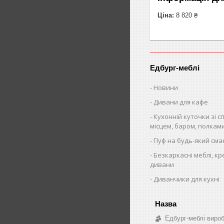
Ціна:
8 820 ₴
Едбург-меблі
Новини
Дивани для кафе
Кухонній куточки зі 
місцем, баром, полкам
Пуф на будь-який сма
Безкаркасні меблі, кр
дивани
Диванчики для кухні
Едбург-меблі виро