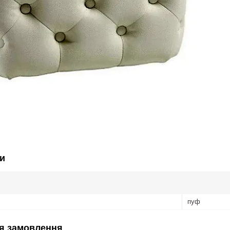
и
пуф
я замовлення