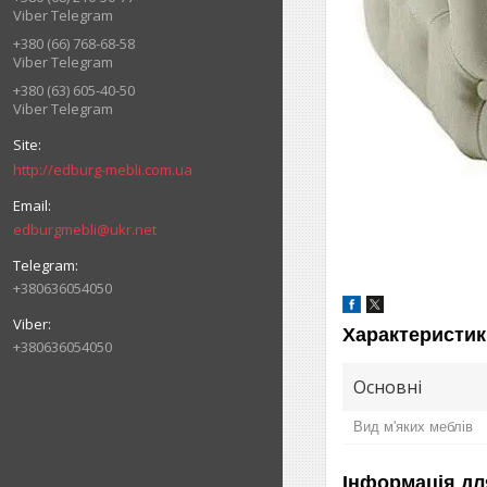
Viber Telegram
+380 (66) 768-68-58
Viber Telegram
+380 (63) 605-40-50
Viber Telegram
http://edburg-mebli.com.ua
edburgmebli@ukr.net
+380636054050
Характеристик
+380636054050
Основні
Вид м'яких меблів
Інформація дл