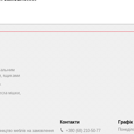
спальним
и, ящиками
к
есла мішки,
Графік
Понеділ
бництво меблів на замовлення
+380 (68) 210-50-77