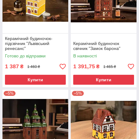
Керамічний будиночок-
підсвічник "Львівський
Керамічний будиночок
ренесанс"
свічник "Замок барона"
Готово до відправки
В наявності
1 387
1 391,75
₴
₴
1 460 ₴
1 465 ₴
Купити
Купити
–5%
–5%