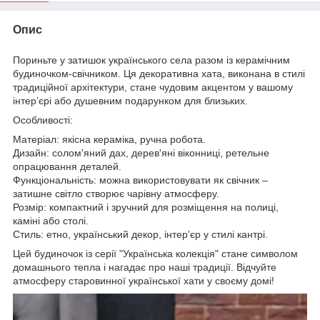
Опис
Пориньте у затишок українського села разом із керамічним
будиночком-свічником. Ця декоративна хата, виконана в стилі
традиційної архітектури, стане чудовим акцентом у вашому
інтер’єрі або душевним подарунком для близьких.
Особливості:
Матеріал: якісна кераміка, ручна робота.
Дизайн: солом'яний дах, дерев'яні віконниці, ретельне
опрацювання деталей.
Функціональність: можна використовувати як свічник –
затишне світло створює чарівну атмосферу.
Розмір: компактний і зручний для розміщення на полиці,
каміні або столі.
Стиль: етно, український декор, інтер'єр у стилі кантрі.
Цей будиночок із серії "Українська колекція" стане символом
домашнього тепла і нагадає про наші традиції. Відчуйте
атмосферу старовинної української хати у своєму домі!