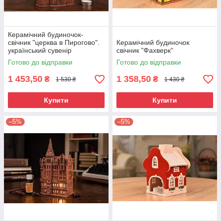
Керамічний будиночок-
свічник "церква в Пирогово".
Керамічний будиночок
український сувенір
свічник "Фахверк"
Готово до відправки
Готово до відправки
1 453,50
1 358,50
₴
₴
1 530 ₴
1 430 ₴
Купити
Купити
–5%
–5%