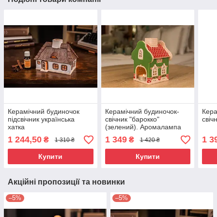
Керамічний будиночок
Керамічний будиночок-
Кера
підсвічник українська
свічник "барокко"
свіч
хатка
(зелений). Аромалампа
1 244,50
1 349
1 3
₴
₴
1 310 ₴
1 420 ₴
Купити
Купити
Акційні пропозиції та новинки
–5%
–5%