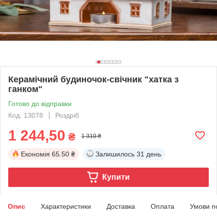
Керамічний будиночок-свічник "хатка з
ганком"
Готово до відправки
Код: 13078
Роздріб
1 244,50
₴
1 310 ₴
Економія
65.50 ₴
Залишилось
31 день
Купити
Опис
Характеристики
Доставка
Оплата
Умови п