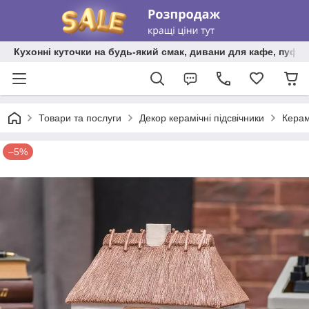
Кухонні куточки на будь-який смак, дивани для кафе, пуфи 
Товари та послуги
Декор керамічні підсвічники
Керам
–5%