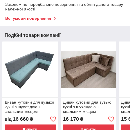
Законом не передбачено повернення та обмін даного товару
належної якості
Всі умови повернення
Подібні товари компанії
Диван кутовий для вузької
Диван кутовий для вузької
Дива
кухні з шухлядою +
кухні з шухлядою +
кухн
спальним місцем
спальним місцем
спал
1050х1800 мм
1050х1800 мм
110
16 660
16 170
15 
від
₴
₴
Купити
Купити