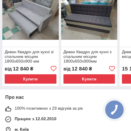
Диван Квадро для кухні зі
Диван Квадро для кухні з
Дива
спальним місцем
спальним місцем
міс
1800х650х900 мм
1800х650х900мм
12 840
12 840
15 
від
₴
від
₴
Купити
Купити
Про нас
100% позитивних з 29 відгуків за рік
Працює з 12.02.2010
м. Київ