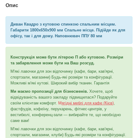
Опис
Диван Квадро з кутовою спинкою спальним місцем.
Габарити 1800х650х900 мм Спальне місце. Підійде як для
офісу, так і для дому. Наповнювач ППУ 80 мм
Конструкція може бути літерою П або кутовою. Розміри
та забарвлення може бути на Ваш розсуд.
М'які лавочки для зон відпочинку (кафе, бари, кав'ярні,
спортзали, магазини) Будь-які розміри та конфігурації.
Можливі м'які кутові. Широкий вибір тканин. Гарантія
Ми маємо пропозиції для бізнесменів.
Хочете, щоб
відвідуваність вашого закладу підвищилася? Подаруйте
своїм клієнтам комфорт.
М
ягідні меблі для кафе (Кієв
)
,
фастфудів, кофеїну, перукарень, фітнес-центрів, у
вестибюлі, конференц-зали — вибирайте те, що необхідно
саме вам!
М'які лавочки для зон відпочинку (кафе, бари, кав'ярні,
спортзали, магазини, клуби) Будь-які розміри та конфігурації.