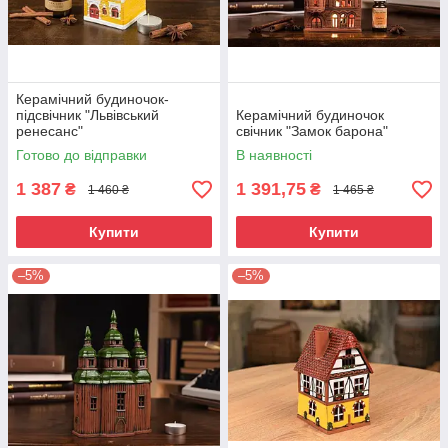
Керамічний будиночок-
підсвічник "Львівський
Керамічний будиночок
ренесанс"
свічник "Замок барона"
Готово до відправки
В наявності
1 387
1 391,75
₴
₴
1 460 ₴
1 465 ₴
Купити
Купити
–5%
–5%