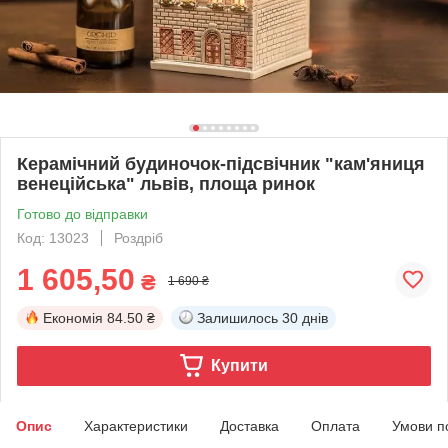
Керамічний будиночок-підсвічник "кам'яниця
венеційська" львів, площа ринок
Готово до відправки
Код: 13023
Роздріб
1 605,50
₴
1 690 ₴
Економія
84.50 ₴
Залишилось
30 днів
Купити
Опис
Характеристики
Доставка
Оплата
Умови п