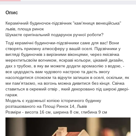
Опис
Керамічний будиночок-підсвічник "кам'яниця венеційська"
львів, площа ринок
Шукаєте оригінальний подарунок ручної роботи?
Тоді керамічні будиночки-підсвічники саме для вас! Вони
створять приємну атмосферу у вашій оселі. Підсвічники у
вигляді будиночків з вирізними віконцями, через якісвічка
мерехтитьсвоїм вогником, яскраві кольори, цікавий дизайн,
дах з трубою, в яку ви можете додати аромаолію з водою, -
все цедодасть вам чудового настрою та дасть змогу
насолодитися спокоєм та відчути затишок в оселі, оскільки, як
ми пам’ятаємо, на вогонь можна дивитися без кінця. Свічка
ставиться в окремий отвір , який декоровано під широкі двері-
гараж.
Модель є художньої копією історичного будинку
розташованого на Площі Ринок 14, Львів
Розміри - висота 16 см, ширина 8 см, глибина 9 см