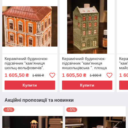
Керамічний будиночок-
Керамічний будиночок-
Кера
підсвічник "кам'яниця
підсвічник "кам'яниця
"кам
шольц-вольфовичів".
яншольцівська ". площа
майс
площа ринок 23, Львів
ринок 26 львів
Гарн
1 605,50
1 605,50
1 6
₴
₴
1 690 ₴
1 690 ₴
Льві
Купити
Купити
Акційні пропозиції та новинки
–5%
–5%