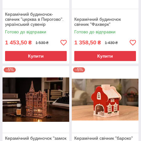
Керамічний будиночок-
свічник "церква в Пирогово".
Керамічний будиночок
український сувенір
свічник "Фахверк"
Готово до відправки
Готово до відправки
1 453,50
1 358,50
₴
₴
1 530 ₴
1 430 ₴
Купити
Купити
–5%
–5%
Керамічний будиночок "замок
Керамічний свічник "бароко"