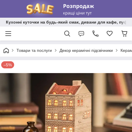
Кухонні куточки на будь-який смак, дивани для кафе, пуфи 
Товари та послуги
Декор керамічні підсвічники
Керам
–5%