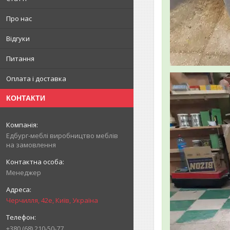
Про нас
Відгуки
Питання
Оплата і доставка
КОНТАКТИ
Едбург-меблі виробництво меблів
на замовлення
Менеджер
Черчилля, 42е, Київ, Україна
+380 (68) 210-50-77