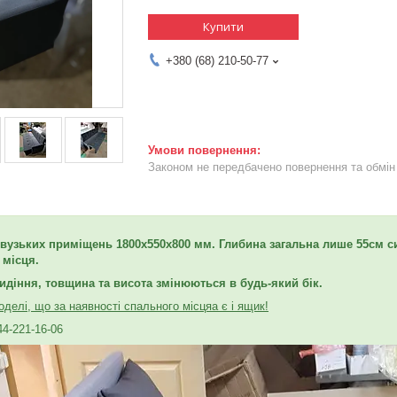
Купити
+380 (68) 210-50-77
Законом не передбачено повернення та обмін 
вузьких приміщень 1800х550х800 мм. Глибина загальна лише 55
см с
 місця.
идіння, товщина та висота змінюються в будь-який бік.
делі, що за наявності спального місця
а є і ящик!
44-221-16-06