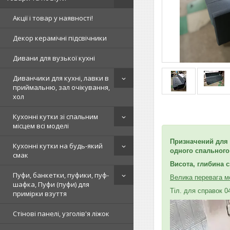
Акції і товар у наявності!
Декор керамічні підсвічники
Дивани для вузької кухні
Диванчики для кухні, лавки в
приймальню, зал очікування,
хол
Кухонні кутки зі спальним
місцем всі моделі
Призначений для 
Кухонні кутки на будь-який
одного спального
смак
Висота, глибина с
Пуфи, банкетки, пуфики, пуф-
Велика перевага мо
шафка, Пуфи (пуфи) для
Тіл. для справок 0
примірки взуття
Стінові панелі, узголів'я ліжок