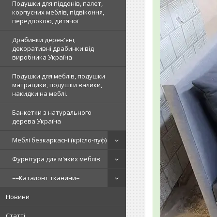
Подушки для піддонів, палет,
корпусних меблів, підвіконня,
передпокою, дитячої
Драбинки дерев'яні,
декоративні драбинки від
виробника Україна
Подушки для меблів, подушки
матрацики, подушки валики,
накидки на меблі.
Банкетки з натурального
дерева Україна
Меблі безкаркасні (крісло-пуф)
Фурнітура для м'яких меблів
==Каталонт тканини=
Новини
Статті