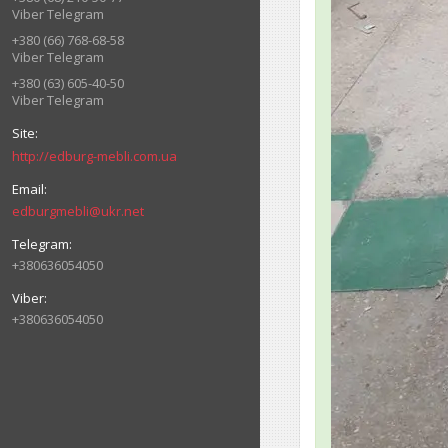
Viber Telegram
+380 (66) 768-68-58
Viber Telegram
+380 (63) 605-40-50
Viber Telegram
http://edburg-mebli.com.ua
edburgmebli@ukr.net
+380636054050
+380636054050