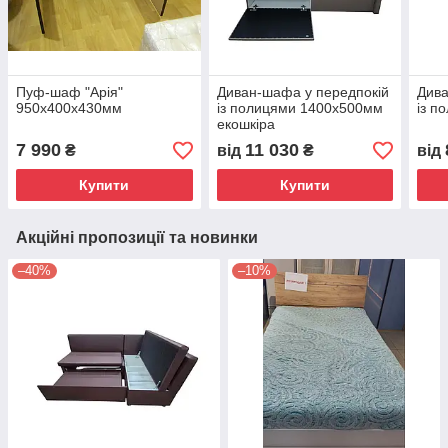
Пуф-шаф "Арія"
Диван-шафа у передпокій
Дива
950х400х430мм
із полицями 1400х500мм
із п
екошкіра
7 990
11 030
₴
від
₴
від
Купити
Купити
Акційні пропозиції та новинки
–40%
–10%