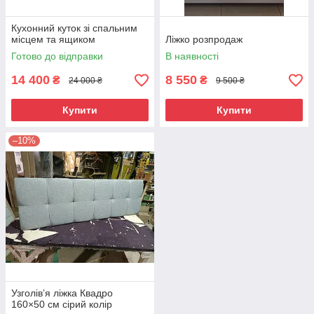
Кухонний куток зі спальним
місцем та ящиком
Ліжко розпродаж
Готово до відправки
В наявності
14 400
8 550
₴
₴
24 000 ₴
9 500 ₴
Купити
Купити
–10%
Узголів’я ліжка Квадро
160×50 см сірий колір