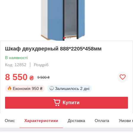
Шкаф двухдверный 888*2205*458мм
В наявності
Код: 12852
Роздріб
8 550
₴
9 500 ₴
Економія
950 ₴
Залишилось
2 дні
Купити
Опис
Характеристики
Доставка
Оплата
Умови 