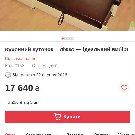
Кухонний куточок = ліжко — ідеальний вибір!
Під замовлення
Код: 0153
Опт і роздріб
Відправка з
22 серпня 2026
17 640
₴
9 260 ₴
від 3 шт.
Купити
Опис
Характеристики
Доставка
Оплата
Умови п