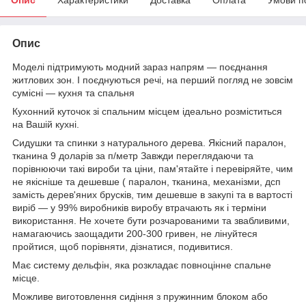
Опис
Моделі підтримують модний зараз напрям — поєднання
житлових зон. І поєднуються речі, на перший погляд не зовсім
сумісні — кухня та спальня
Кухонний куточок зі спальним місцем ідеально розміститься
на Вашій кухні.
Сидушки та спинки з натурального дерева. Якісний паралон,
тканина 9 доларів за п/метр Завжди переглядаючи та
порівнюючи такі вироби та ціни, пам'ятайте і перевіряйте, чим
не якісніше та дешевше ( паралон, тканина, механізми, дсп
замість дерев'яних брусків, тим дешевше в закупі та в вартості
виріб — у 99% виробників виробу втрачають як і терміни
використання. Не хочете бути розчарованими та звабливими,
намагаючись заощадити 200-300 гривен, не лінуйтеся
пройтися, щоб порівняти, дізнатися, подивитися.
Має систему дельфін, яка розкладає повноцінне спальне
місце.
Можливе виготовлення сидіння з пружинним блоком або