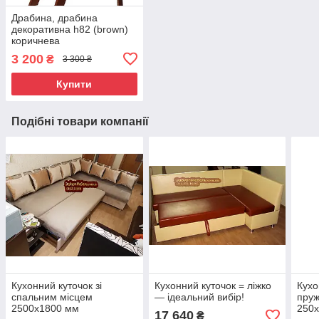
Драбина, драбина
декоративна h82 (brown)
коричнева
3 200
₴
3 300 ₴
Купити
Подібні товари компанії
Кухонний куточок зі
Кухонний куточок = ліжко
Кухо
спальним місцем
— ідеальний вибір!
пруж
2500х1800 мм
250х
17 640
₴