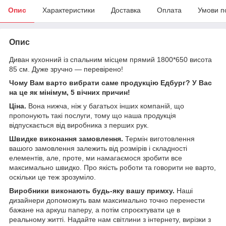
Опис
Характеристики
Доставка
Оплата
Умови п
Опис
Диван кухонний із спальним місцем прямий 1800*650 висота
85 см. Дуже зручно — перевірено!
Чому Вам варто вибрати саме продукцію Едбург? У Вас
на це як мінімум, 5 вічних причин!
Ціна.
Вона нижча, ніж у багатьох інших компаній, що
пропонують такі послуги, тому що наша продукція
відпускається від виробника з перших рук.
Швидке виконання замовлення.
Термін виготовлення
вашого замовлення залежить від розмірів і складності
елементів, але, проте, ми намагаємося зробити все
максимально швидко. Про якість роботи та говорити не варто,
оскільки це теж зрозуміло.
Виробники виконають будь-яку вашу примху.
Наші
дизайнери допоможуть вам максимально точно перенести
бажане на аркуш паперу, а потім спроєктувати це в
реальному житті. Надайте нам світлини з інтернету, вирізки з