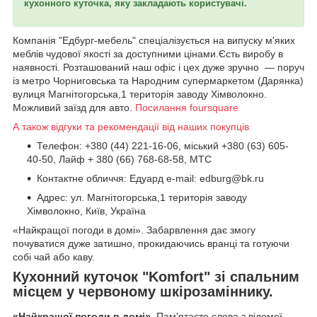
кухонного куточка, яку закладають користувачі.
Компанія "Едбург-мебель" спеціалізується на випуску м'яких
меблів чудової якості за доступними цінами.Єсть виробу в
наявності. Розташований наш офіс і цех дуже зручно — поруч
із метро Чорниговська та Народним супермаркетом (Дарянка)
вулиця Магнітогорська,1 територія заводу Хімволокно.
Можливий заїзд для авто.
Посилання foursquare
А також відгуки та рекомендації від наших покупців
Телефон: +380 (44) 221-16-06, міський +380 (63) 605-
40-50, Лайф + 380 (66) 768-68-58, МТС
Контактне обличчя: Едуард e-mail: edburg@bk.ru
Адрес: ул. Магнітогорська,1 територія заводу
Хімволокно, Київ, Україна
«Найкращої погоди в домі». Забарвлення дає змогу
почуватися дуже затишно, прокидаючись вранці та готуючи
собі чай або каву.
Кухонний куточок "Komfort" зі спальним
місцем у червоному шкірозаміннику
.
«Найкращої погоди в домі».
Пам'ятаєте слова з відомої