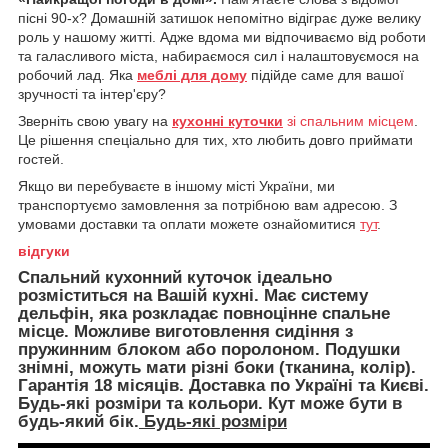
пісні 90-х? Домашній затишок непомітно відіграє дуже велику
роль у нашому житті. Адже вдома ми відпочиваємо від роботи
та галасливого міста, набираємося сил і налаштовуємося на
робочий лад. Яка
меблі для дому
підійде саме для вашої
зручності та інтер'єру?
Зверніть свою увагу на
кухонні куточки
зі спальним місцем
.
Це рішення спеціально для тих, хто любить довго приймати
гостей.
Якщо ви перебуваєте в іншому місті України, ми
транспортуємо замовлення за потрібною вам адресою. З
умовами доставки та оплати можете ознайомитися
тут
.
відгуки
Спальний кухонний куточок ідеально
розміститься на Вашій кухні. Має систему
дельфін, яка розкладає повноцінне спальне
місце. Можливе виготовлення сидіння з
пружинним блоком або поролоном. Подушки
знімні, можуть мати різні боки (тканина, колір).
Гарантія 18 місяців. Доставка по Україні та Києві.
Будь-які розміри та кольори. Кут може бути в
будь-який бік.
Будь-які розміри