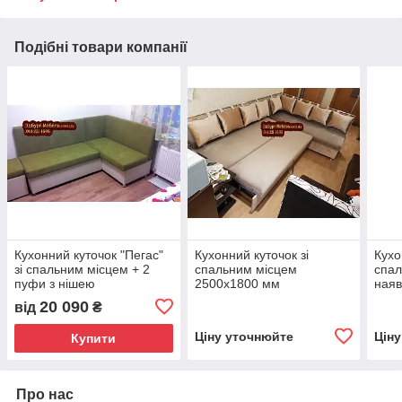
Подібні товари компанії
Кухонний куточок "Пегас"
Кухонний куточок зі
Кухо
зі спальним місцем + 2
спальним місцем
спал
пуфи з нішею
2500х1800 мм
наяв
20 090
від
₴
Ціну уточнюйте
Цін
Купити
Про нас