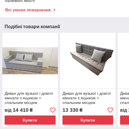
належної якості
Всі умови повернення
Подібні товари компанії
Диван для вузької і довгої
Диван для вузької і довгої
Дива
кімнати з ящиком +
кімнати з ящиком +
кімн
спальним місцем
спальним місцем
спал
1800х550х850мм
1800х550х850мм
180
14 410
13 330
від
₴
₴
від
Купити
Купити