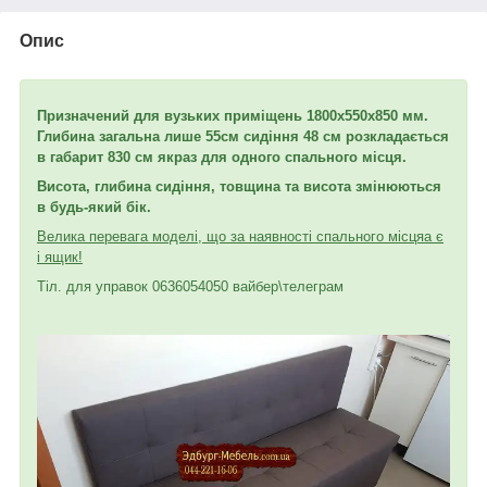
Опис
Призначений для вузьких приміщень 1800х550х850 мм.
Глибина загальна лише 55
см сидіння 48 см розкладається
в габарит 830 см якраз для одного спального місця.
Висота, глибина сидіння, товщина та висота змінюються
в будь-який бік.
Велика перевага моделі, що за наявності спального місця
а є
і ящик!
Тіл. для управок 0636054050 вайбер\телеграм