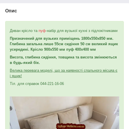
Опис
Диван крісло та
пуф
-набір для вузької кухні з підлокітниками
Призначений для вузьких приміщень 1800х550х850 мм.
Глибина загальна лише 55
см сидіння 50 см великий ящик
усередині. Крісло 900х550 мм пуф 400х400 мм
Висота, глибина сидіння, товщина та висота змінюються
в будь-який бік.
Велика перевага моделі, що за наявності спального місця
а є
і ящик!
Тіл. для справок 044-221-16-06