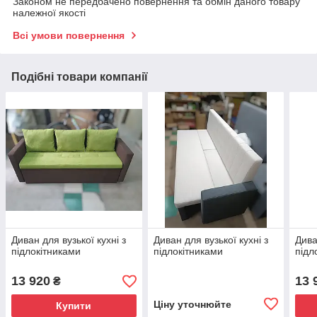
Законом не передбачено повернення та обмін даного товару
належної якості
Всі умови повернення
Подібні товари компанії
Диван для вузької кухні з
Диван для вузької кухні з
Дива
підлокітниками
підлокітниками
підл
13 920
13 
₴
Ціну уточнюйте
Купити