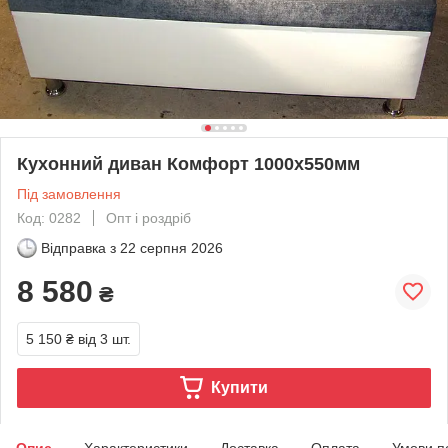
Кухонний диван Комфорт 1000х550мм
Під замовлення
Код: 0282
Опт і роздріб
Відправка з
22 серпня 2026
8 580
₴
5 150 ₴
від 3 шт.
Купити
Опис
Характеристики
Доставка
Оплата
Умови п