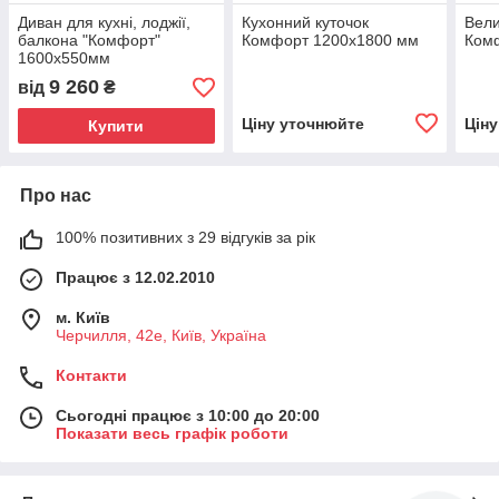
Диван для кухні, лоджії,
Кухонний куточок
Вели
балкона "Комфорт"
Комфорт 1200х1800 мм
Ком
1600х550мм
9 260
від
₴
Ціну уточнюйте
Цін
Купити
Про нас
100% позитивних з 29 відгуків за рік
Працює з 12.02.2010
м. Київ
Черчилля, 42е, Київ, Україна
Контакти
Сьогодні працює з 10:00 до 20:00
Показати весь графік роботи