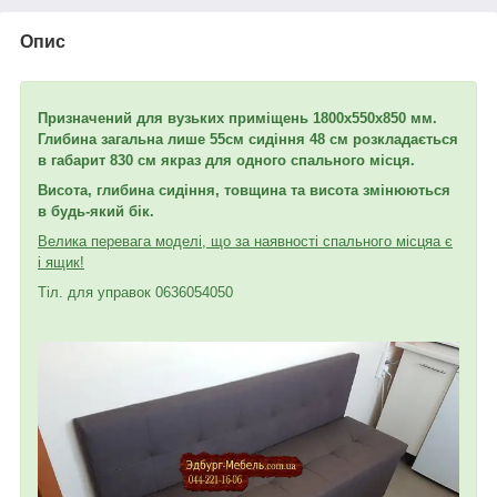
Опис
Призначений для вузьких приміщень 1800х550х850 мм.
Глибина загальна лише 55
см сидіння 48 см розкладається
в габарит 830 см якраз для одного спального місця.
Висота, глибина сидіння, товщина та висота змінюються
в будь-який бік.
Велика перевага моделі, що за наявності спального місця
а є
і ящик!
Тіл. для управок 0636054050