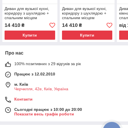
Диван для вузької кухні,
Диван для вузької кухні,
Дива
коридору з шухлядою +
коридору з шухлядою +
кімн
спальним місцем
спальним місцем
спал
1850х550х850 мм
1850х550х850 мм
180
14 410
14 410
₴
₴
від
Купити
Купити
Про нас
100% позитивних з 29 відгуків за рік
Працює з 12.02.2010
м. Київ
Черчилля, 42е, Київ, Україна
Контакти
Сьогодні працює з 10:00 до 20:00
Показати весь графік роботи