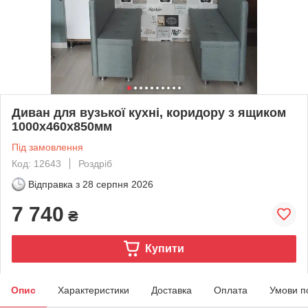
Диван для вузької кухні, коридору з ящиком
1000х460х850мм
Під замовлення
Код: 12643
Роздріб
Відправка з
28 серпня 2026
7 740
₴
Купити
Опис
Характеристики
Доставка
Оплата
Умови п