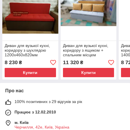
Диван для вузької кухні,
Диван для вузької кухні,
Дива
коридору з шухлядою
коридору з ящиком +
кори
1200х460х820мм
спальним місцем
140
1800х550х850мм
8 230
11 320
8 7
₴
₴
Купити
Купити
Про нас
100% позитивних з 29 відгуків за рік
Працює з 12.02.2010
м. Київ
Черчилля, 42е, Київ, Україна