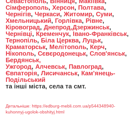
Севастополь
,
Вінниця
,
Макіївка
,
Сімферополь
,
Херсон
,
Полтава
,
Чернігів
,
Черкаси
,
Житомир
,
Суми
,
Хмельницький
,
Горлівка
,
Рівне
,
Кіровоград
,
Днепрод,Дзержинськ
,
Чернівці
,
Кременчук
,
Івано-Франківськ
,
Тернопіль
,
Біла Церква
,
Луцьк
,
Краматорськ
,
Мелітополь
,
Керч
,
Нікополь
,
Сєвєродонецьк
,
Слов'янськ
,
Бердянськ,
Ужгород
,
Алчевськ
,
Павлоград
,
Євпаторія
,
Лисичанськ
,
Кам'янець-
Подільський
та інші міста, села та смт.
Детальніше: https://edburg-mebli.com.ua/p544348940-
kuhonnyj-ugolok-obshityj.html