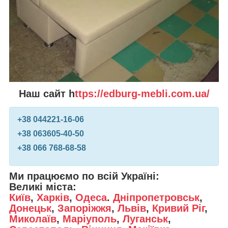
Наш сайт h
ttps://edburg-mebli.com.ua/
+38 0
44
221-16-06
+38 0
63
605-40-50
+38 0
66
768-68-58
Ми працюємо по всій Україні:
Великі міста:
Київ
,
Харків
,
Одеса
.
Дніпропетровськ
,
Донецьк
,
Запоріжжя
,
Львів
,
Кривий Ріг
,
Миколаїв
,
Маріуполь
,
Луганськ
,