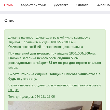
Опис
Характеристики
Доставка
Оплата
Умови п
Опис
Диван в наявності.Диван для вузької кухні, коридору з
ящиком + спальним місцем 1800х550х800мм
Оббивка зносостійкий і легко чистящаяся тканина .
Призначений для вузьких приміщень 1800х550х800мм.
Глибина загальна всього 55
см сидіння 50см
розкладається в габарит 83 см як раз для одного спальне
місце.
Висота, глибина сидіння, товщина і висота змінюються в
будь-яку сторону.
Велика перевага моделі що при наявності спального місць
а є
і ящик!
Тел. для довідок 044-221-16-06