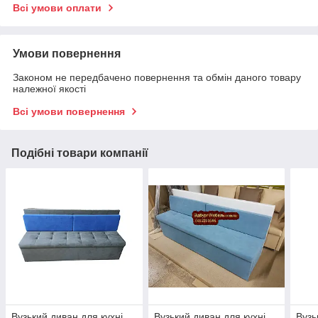
Всі умови оплати
Умови повернення
Законом не передбачено повернення та обмін даного товару
належної якості
Всі умови повернення
Подібні товари компанії
Вузький диван для кухні
Вузький диван для кухні
Вузь