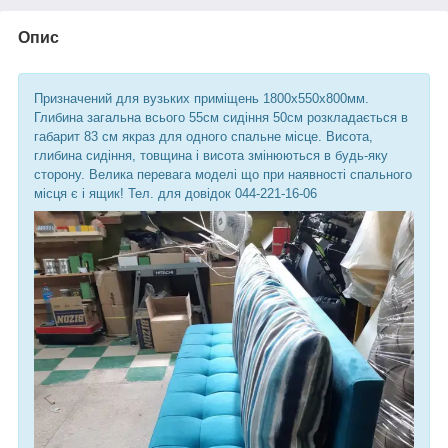
Опис
Призначений для вузьких приміщень 1800х550х800мм.
Глибина загальна всього 55см сидіння 50см розкладається в
габарит 83 см якраз для одного спальне місце. Висота,
глибина сидіння, товщина і висота змінюються в будь-яку
сторону. Велика перевага моделі що при наявності спального
місця є і ящик! Тел. для довідок 044-221-16-06