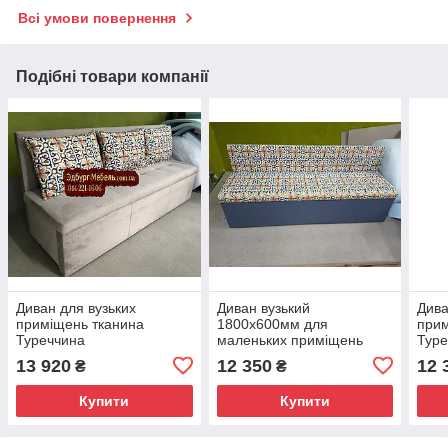
Всі умови повернення
Подібні товари компанії
Диван для вузьких
Диван вузький
Дива
приміщень тканина
1800х600мм для
прим
Туреччина
маленьких приміщень
Туре
13 920
12 350
12 
₴
₴
Купити
Купити