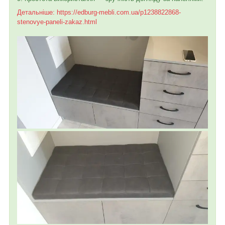
Детальніше: https://edburg-mebli.com.ua/p1238822868-
stenovye-paneli-zakaz.html