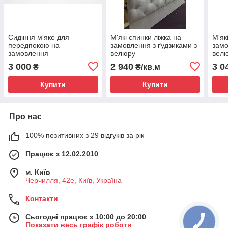
Сидіння м'яке для
М'які спинки ліжка на
М'як
передпокою на
замовлення з ґудзиками з
замо
замовлення
велюру
вел
3 000
2 940
3 0
₴
₴/кв.м
Купити
Купити
Про нас
100% позитивних з 29 відгуків за рік
Працює з 12.02.2010
м. Київ
Черчилля, 42е, Київ, Україна
Контакти
Сьогодні працює з 10:00 до 20:00
Показати весь графік роботи