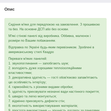
Опис
Сидіння м'яке для передпокою на замовлення. З прошивкою
та без. На основне ДСП або без основи.
М'які стінові панелі від виробника. Оббивка, малюнок і
розміри по Вашим побажанням.
Відправка по Україні будь-яким перевізником. Зроблені в
американському стилі Квадро
Переваги м'яких панелей:
1. звукопоглинання — запобігають шум;
2. володіють дуже хорошими теплоізоляційними
властивостями;
3. декоративна здатність — гості обов'язково запам'ятають
цю особливість інтер'єру;
4. гармонійність з різними видами обробки;
5. здатність приховувати незначні вади настінного покриття;
6. швидко та легко монтуються;
7. відмінно приховують дефекти стін;
8. екологічність використовуваних матеріалів;
9. простота використання — зручність догляду за панелями.