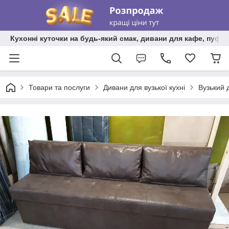
Кухонні куточки на будь-який смак, дивани для кафе, пуфи 
Товари та послуги
Дивани для вузької кухні
Вузький 