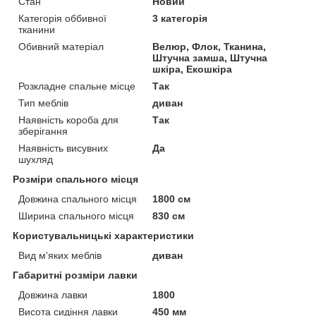
Стан
Новий
Категорія оббивної
3 категорія
тканини
Обивний матеріал
Велюр, Флок, Тканина,
Штучна замша, Штучна
шкіра, Екошкіра
Розкладне спальне місце
Так
Тип меблів
диван
Наявність короба для
Так
зберігання
Наявність висувних
Да
шухляд
Розміри спального місця
Довжина спального місця
1800 см
Ширина спального місця
830 см
Користувальницькі характеристики
Вид м'яких меблів
диван
Габаритні розміри лавки
Довжина лавки
1800
Висота сидіння лавки
450 мм