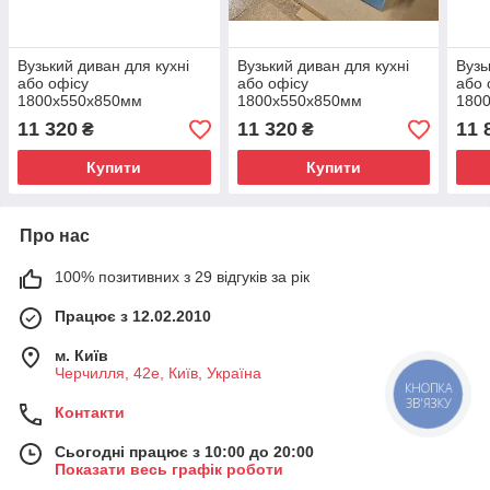
Вузький диван для кухні
Вузький диван для кухні
Вузь
або офісу
або офісу
або 
1800х550х850мм
1800х550х850мм
180
11 320
11 320
11 
₴
₴
Купити
Купити
Про нас
100% позитивних з 29 відгуків за рік
Працює з 12.02.2010
м. Київ
Черчилля, 42е, Київ, Україна
КНОПКА
ЗВ'ЯЗКУ
Контакти
Сьогодні працює з 10:00 до 20:00
Показати весь графік роботи