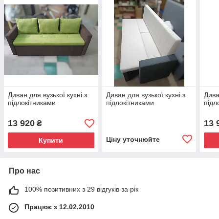
Диван для вузької кухні з
Диван для вузької кухні з
Дива
підлокітниками
підлокітниками
підл
13 920
13 
₴
Ціну уточнюйте
Купити
Про нас
100% позитивних з 29 відгуків за рік
Працює з 12.02.2010