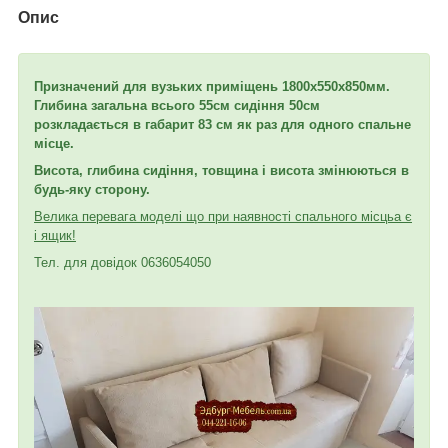
Опис
Призначений для вузьких приміщень 1800х550х850мм.
Глибина загальна всього 55
см сидіння 50см
розкладається в габарит 83 см як раз для одного спальне
місце.
Висота, глибина сидіння, товщина і висота змінюються в
будь-яку сторону.
Велика перевага моделі що при наявності спального місць
а є
і ящик!
Тел. для довідок 0636054050