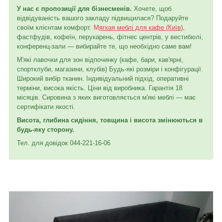
У нас є пропозиції для бізнесменів.
Хочете, щоб
відвідуваність вашого закладу підвищилася? Подаруйте
своїм клієнтам комфорт.
М
ягкая меблі для кафе (Київ
)
,
фастфудів, кофеїн, перукарень, фітнес центрів, у вестибюлі,
конференц-зали — вибирайте те, що необхідно саме вам!
М'які лавочки для зон відпочинку (кафе, бари, кав'ярні,
спортклуби, магазини, клубів) Будь-які розміри і конфігурації.
Широкий вибір тканин. Індивідуальний підхід, оперативні
терміни, висока якість. Ціни від виробника. Гарантія 18
місяців. Сировина з яких виготовляється м'які меблі ― має
сертифікати якості.
Висота, глибина сидіння, товщина і висота змінюються в
будь-яку сторону.
Тел. для довідок 044-221-16-06