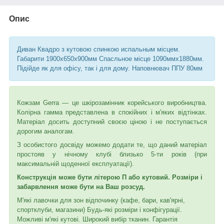
Опис
Диван Квадро з кутовою спинкою испальным місцем.
Габарити 1900х650х900мм Спасльное місце 1090ммх1880мм.
Підійде як для офісу, так і для дому. Наповнювач ППУ 80мм
Кожзам Gerra ― це шкірозамінник корейського виробництва.
Колірна гамма представлена в спокійних і м'яких відтінках.
Матеріал досить доступний своєю ціною і не поступається
дорогим аналогам.
З особистого досвіду можемо додати те, що даний матеріал
простояв у нічному клубі близько 5-ти років (при
максимальній щоденної експлуатації).
Конструкція може бути літерою П або кутовий. Розміри і
забарвлення може бути на Ваш розсуд.
М'які лавочки для зон відпочинку (кафе, бари, кав'ярні,
спортклуби, магазини) Будь-які розміри і конфігурації.
Можливі м'які кутові. Широкий вибір тканин. Гарантія