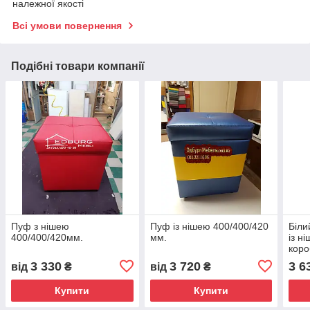
належної якості
Всі умови повернення
Подібні товари компанії
Пуф з нішею
Пуф із нішею 400/400/420
Біли
400/400/420мм.
мм.
із н
коро
3 330
3 720
3 6
від
₴
від
₴
Купити
Купити