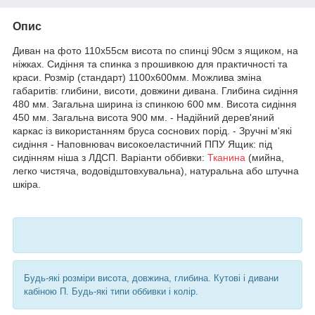
Опис
Диван на фото 110х55см висота по спинці 90см з ящиком, на
ніжках. Сидіння та спинка з прошивкою для практичності та
краси. Розмір (стандарт) 1100х600мм. Можлива зміна
габаритів: глибини, висоти, довжини дивана. Глибина сидіння
480 мм. Загальна ширина із спинкою 600 мм. Висота сидіння
450 мм. Загальна висота 900 мм. - Надійний дерев'яний
каркас із використанням бруса соснових порід. - Зручні м'які
сидіння - Наповнювач високоеластичний ППУ Ящик: під
сидінням ніша з ЛДСП. Варіанти оббивки:
Тканина
(мийна,
легко чистяча, водовідштовхувальна), натуральна або штучна
шкіра.
Будь-які розміри висота, довжина, глибина. Кутові і дивани
кабіною П. Будь-які типи оббивки і колір.