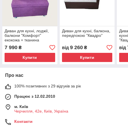
Диван для кухні, лоджії,
Диван для кухні, балкона,
Дива
балкони "Комфорт"
передпокою "Квадро"
кухн
екокожа + тканина
"Ква
900х500мм
7 990
9 260
₴
від
₴
від
Купити
Купити
Про нас
100% позитивних з 29 відгуків за рік
Працює з 12.02.2010
м. Київ
Черчилля, 42е, Київ, Україна
Контакти