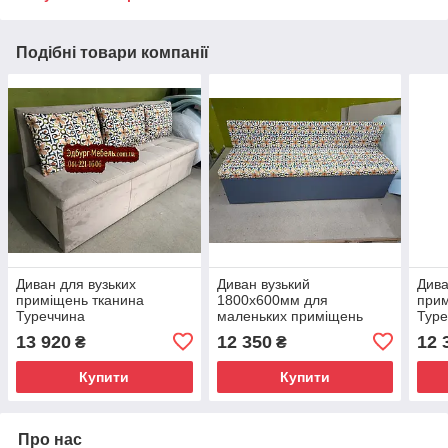
Подібні товари компанії
Диван для вузьких
Диван вузький
Дива
приміщень тканина
1800х600мм для
прим
Туреччина
маленьких приміщень
Туре
13 920
12 350
12 
₴
₴
Купити
Купити
Про нас