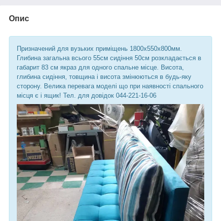
Опис
Призначений для вузьких приміщень 1800х550х800мм.
Глибина загальна всього 55см сидіння 50см розкладається в
габарит 83 см якраз для одного спальне місце. Висота,
глибина сидіння, товщина і висота змінюються в будь-яку
сторону. Велика перевага моделі що при наявності спального
місця є і ящик! Тел. для довідок 044-221-16-06