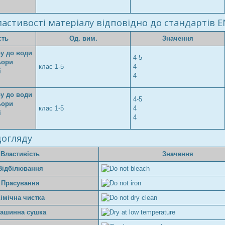
астивості матеріалу відповідно до стандартів E
сть
Од. вим.
Значення
ру до води
4-5
ьори
клас 1-5
4
і
4
ру до води
4-5
ьори
клас 1-5
4
і
4
 догляду
Властивість
Значення
Відбілювання
Прасування
імічна чистка
ашинна сушка