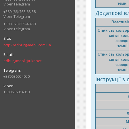
темні
Viber Telegram
+380 (66) 768-68-58
Додаткові вл
Viber Telegram
Властиві
+380 (63) 605-40-50
Viber Telegram
Стійкість кольо
світлі кол
середн
http://edburg-mebli.com.ua
темні
Стійкість кольо
світлі кол
edburgmebli@ukr.net
середн
темні
+380636054050
Інструкції з
+380636054050
Х
М