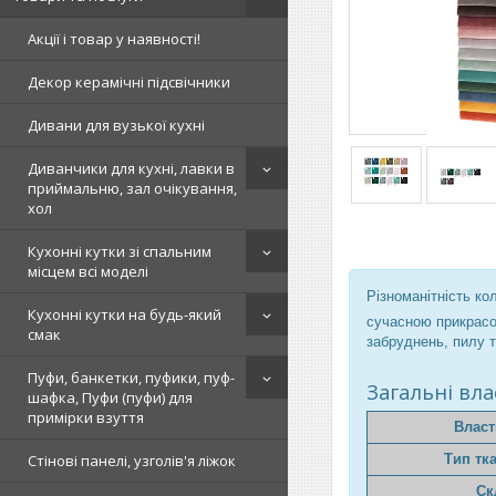
Акції і товар у наявності!
Декор керамічні підсвічники
Дивани для вузької кухні
Диванчики для кухні, лавки в
приймальню, зал очікування,
хол
Кухонні кутки зі спальним
місцем всі моделі
Різноманітність ко
Кухонні кутки на будь-який
сучасною прикрасою
смак
забруднень, пилу т
Пуфи, банкетки, пуфики, пуф-
Загальні вла
шафка, Пуфи (пуфи) для
примірки взуття
Власт
Тип тк
Стінові панелі, узголів'я ліжок
Ск