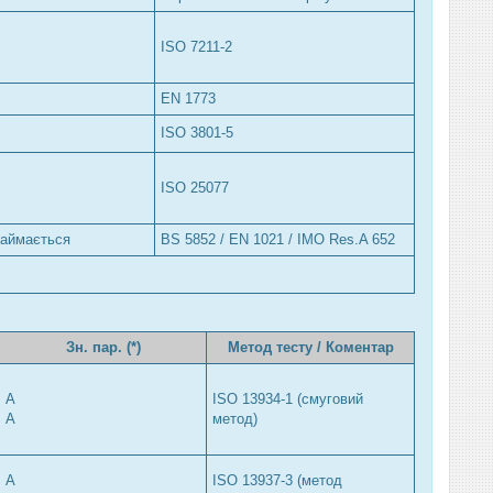
ISO 7211-2
EN 1773
ISO 3801-5
ISO 25077
займається
BS 5852 / EN 1021 / IMO Res.A 652
Зн. пар. (*)
Метод тесту / Коментар
A
ISO 13934-1 (смуговий
A
метод)
A
ISO 13937-3 (метод