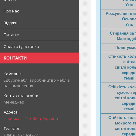
Утік
Про нас
Розсунення нит
Основ
Відгуки
Утік
Стирання за 
Питання
Мартінде
Оплата і доставка
Пілінгуем
Стійкість кол
КОНТАКТИ
світла
світлі кол
середн
темні
Едбург-меблі виробництво меблів
на замовлення
Стійкість кол
сухого те
світлі кол
Менеджер
середн
темні
Стійкість кол
Черчилля, 42е, Київ, Україна
мокрого т
світлі кол
середн
+380 (68) 210-50-77