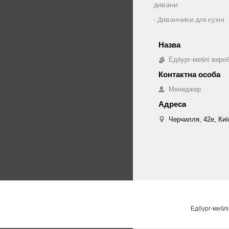
дивани
Диванчики для кухні
Едбург-меблі виро
Менеджер
Черчилля, 42е, Киї