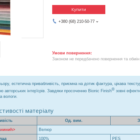
Купити
+380 (68) 210-50-77
Законом не передбачено повернення та обмін 
льору, естетична привабливість, приємна на дотик фактура, цікава текстур
®
 авторських інтер'єрів. Завдяки просоченню Bionic Finish
зовні ефектн
а вологи.
стивості матеріалу
ивість
Од. вим.
З
а
ниниh>
Велюр
лад
100%
PES