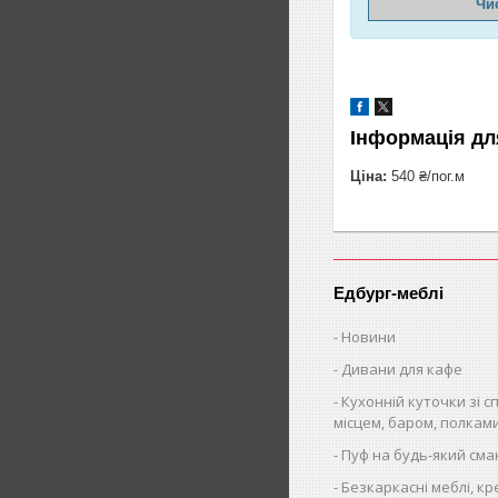
Чи
Інформація дл
Ціна:
540 ₴/пог.м
Едбург-меблі
Новини
Дивани для кафе
Кухонній куточки зі 
місцем, баром, полкам
Пуф на будь-який сма
Безкаркасні меблі, кр