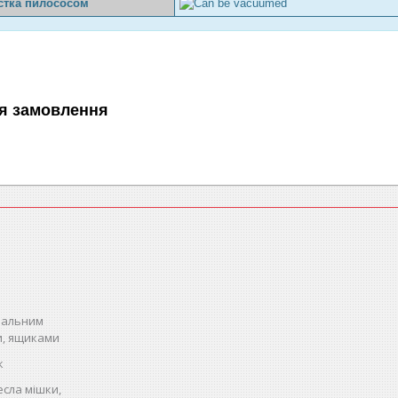
стка пилососом
я замовлення
спальним
и, ящиками
к
есла мішки,