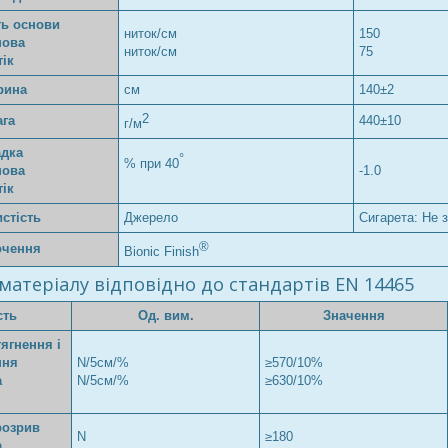
ть основи
ниток/см
150
нова
ниток/см
75
тік
рина
см
140±2
2
ага
440±10
г/м
адка
°
% при 40
нова
-1.0
тік
стість
Джерело
Сигарета: Не 
®
очення
Bionic Finish
матеріалу відповідно до стандартів EN 14465
сть
Од. вим.
Значення
тягнення і
ння
N/5см/%
≥570/10%
а
N/5см/%
≥630/10%
розрив
N
≥180
а