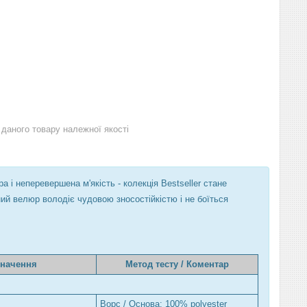
даного товару належної якості
а і неперевершена м'якість - колекція Bestseller стане
ий велюр володіє чудовою зносостійкістю і не боїться
начення
Метод тесту / Коментар
Ворс / Основа: 100% polyester