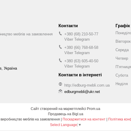
Графік
Понеділ
бництво меблів на замовлення
+380 (68) 210-50-77
Viber Telegram
Вівторок
+380 (66) 768-68-58
Середа
Viber Telegram
Четвер
+380 (63) 605-40-50
Viber Telegram
Пʼятниця
в, Україна
Субота
Неділя
http://edburg-mebli.com.ua
edburgmebli@ukr.net
Сайт створений на маркетплейсі
Prom.ua
Продавець на Bigl.ua
Едбург-меблі виробництво меблів на замовлення |
Поскаржитися на контент
|
Політика кон
Select Language
▼