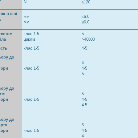
N
≥120
ок в шві
мм
≤6.0
а
мм
≤6.0
тестом
клас 1-5
5
йла
циклів
>40000
ость
клас 1-5
4-5
ьору до
4
ьори
клас 1-5
4-5
і
5
ьору до
ртя
5
ьори
клас 1-5
4-5
і
4-5
ьору до
ертя
5
ьори
клас 1-5
4-5
і
4