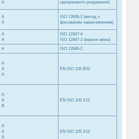
A
одноразового роздирання)
A
ISO 13936-2 (метод з
A
фіксованим навантаженням)
A
ISO 12947-4
A
ISO 12947-2 (верхня межа)
A
ISO 12945-2
A
A
EN ISO 105 B02
A
A
A
EN ISO 105 X12
B
A
A
EN ISO 105 X12
A