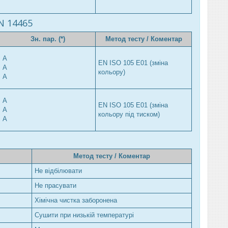
N 14465
Зн. пар. (*)
Метод тесту / Коментар
A
EN ISO 105 E01 (зміна
A
кольору)
A
A
EN ISO 105 E01 (зміна
A
кольору під тиском)
A
Метод тесту / Коментар
Не відбілювати
Не прасувати
Хімічна чистка заборонена
Сушити при низькій температурі