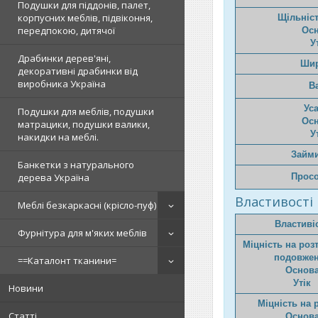
Подушки для піддонів, палет,
корпусних меблів, підвіконня,
Щільніс
передпокою, дитячої
Ос
У
Драбинки дерев'яні,
Ши
декоративні драбинки від
виробника Україна
В
Ус
Подушки для меблів, подушки
Ос
матрацики, подушки валики,
У
накидки на меблі.
Займи
Банкетки з натурального
Прос
дерева Україна
Властивості 
Меблі безкаркасні (крісло-пуф)
Властиві
Фурнітура для м'яких меблів
Міцність на роз
подовже
==Каталонт тканини=
Основ
Утік
Новини
Міцність на 
Статті
Основ