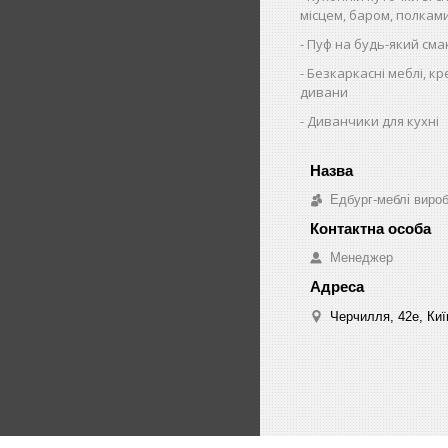
місцем, баром, полкам
Пуф на будь-який сма
Безкаркасні меблі, кр
дивани
Диванчики для кухні
Едбург-меблі виро
Менеджер
Черчилля, 42е, Киї