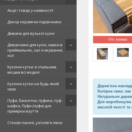
Акції і товар у наявності!
Декор керамічні підсвічники
Дивани для вузької кухні
–5%
Диванчики для кухні, лавки в
приймальню, зал очікування,
хол
Кухонні кутки зі спальним
місцем всі моделі
Кухонні кутки на будь-який
Дерев'яна накладк
смак
Колірна гама: лак
Натуральне дерев
Пуфи, банкетки, пуфики, пуф-
Для виробництва 
шафка, Пуфи (пуфи) для
високій якості та
примірки взуття
Стінові панелі, узголів'я ліжок