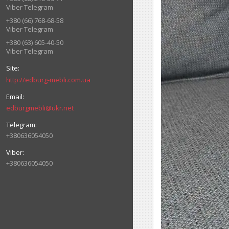
Viber Telegram
+380 (66) 768-68-58
Viber Telegram
+380 (63) 605-40-50
Viber Telegram
http://edburg-mebli.com.ua
edburgmebli@ukr.net
+380636054050
+380636054050