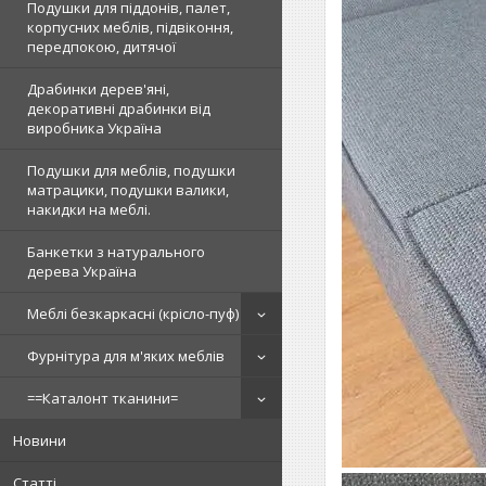
Подушки для піддонів, палет,
корпусних меблів, підвіконня,
передпокою, дитячої
Драбинки дерев'яні,
декоративні драбинки від
виробника Україна
Подушки для меблів, подушки
матрацики, подушки валики,
накидки на меблі.
Банкетки з натурального
дерева Україна
Меблі безкаркасні (крісло-пуф)
Фурнітура для м'яких меблів
==Каталонт тканини=
Новини
Статті