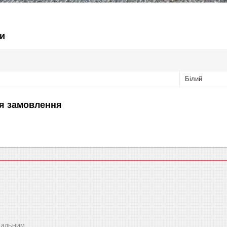
и
Білий
я замовлення
спальним