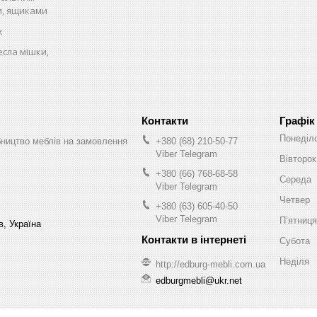
и, ящиками
к
есла мішки,
Графік
Понеділ
бництво меблів на замовлення
+380 (68) 210-50-77
Viber Telegram
Вівторок
+380 (66) 768-68-58
Середа
Viber Telegram
Четвер
+380 (63) 605-40-50
Viber Telegram
Пʼятниця
в, Україна
Субота
Неділя
http://edburg-mebli.com.ua
edburgmebli@ukr.net