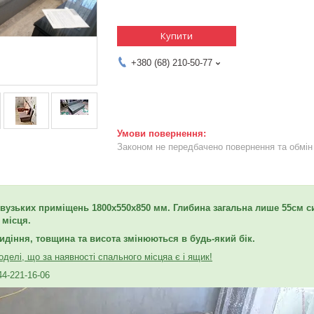
Купити
+380 (68) 210-50-77
Законом не передбачено повернення та обмін 
вузьких приміщень 1800х550х850 мм. Глибина загальна лише 55
см с
 місця.
идіння, товщина та висота змінюються в будь-який бік.
делі, що за наявності спального місця
а є і ящик!
44-221-16-06