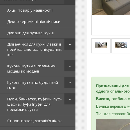
Акції і товар у наявності!
Декор керамічні підсвічники
Дивани для вузької кухні
Диванчики для кухні, лавки в
приймальню, зал очікування,
хол
Кухонні кутки зі спальним
місцем всі моделі
Кухонні кутки на будь-який
Призначений для 
смак
одного спального
Пуфи, банкетки, пуфики, пуф-
Висота, глибина с
шафка, Пуфи (пуфи) для
Велика перевага мо
примірки взуття
Тіл. для справок 0
Стінові панелі, узголів'я ліжок