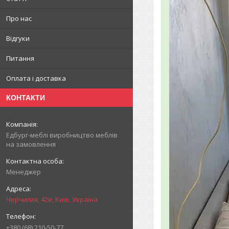
Про нас
Відгуки
Питання
Оплата і доставка
КОНТАКТИ
Едбург-меблі виробництво меблів
на замовлення
Менеджер
Черчилля, 42е, Київ, Україна
+380 (68) 210-50-77