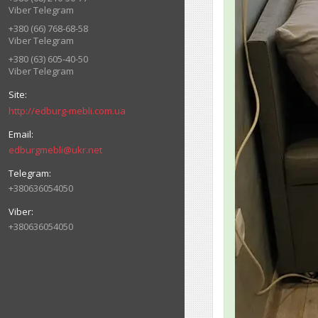
Viber Telegram
+380 (66) 768-68-58
Viber Telegram
+380 (63) 605-40-50
Viber Telegram
http://edburg-mebli.com.ua
edburgmebli@ukr.net
+380636054050
+380636054050