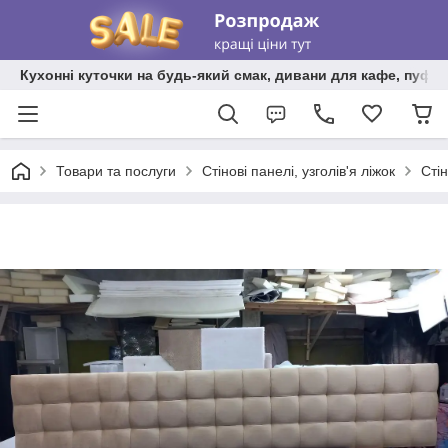
Кухонні куточки на будь-який смак, дивани для кафе, пуфи 
Товари та послуги
Стінові панелі, узголів'я ліжок
Сті