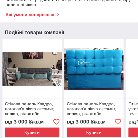
належної якості
Всі умови повернення
Подібні товари компанії
Стінова панель Квадро,
Стінова панель Квадро,
Стін
наголов'я ліжка оксамит,
наголов'я ліжка оксамит,
узго
велюр, ріжок або
велюр, ріжок або
велю
шкірозамінник
шкірозамінник
кож
3 000
3 000
від
₴/кв.м
від
₴/кв.м
від
Купити
Купити