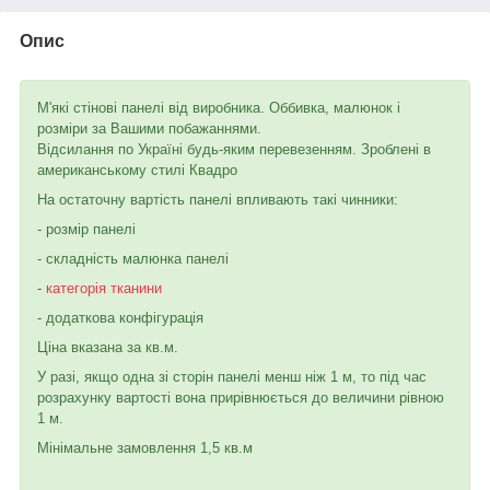
Опис
М'які стінові панелі від виробника. Оббивка, малюнок і
розміри за Вашими побажаннями.
Відсилання по Україні будь-яким перевезенням. Зроблені в
американському стилі Квадро
На остаточну вартість панелі впливають такі чинники:
- розмір панелі
- складність малюнка панелі
-
категорія
тканини
- додаткова конфігурація
Ціна вказана за кв.м.
У разі, якщо одна зі сторін панелі менш ніж 1 м, то під час
розрахунку вартості вона прирівнюється до величини рівною
1 м.
Мінімальне замовлення 1,5 кв.м