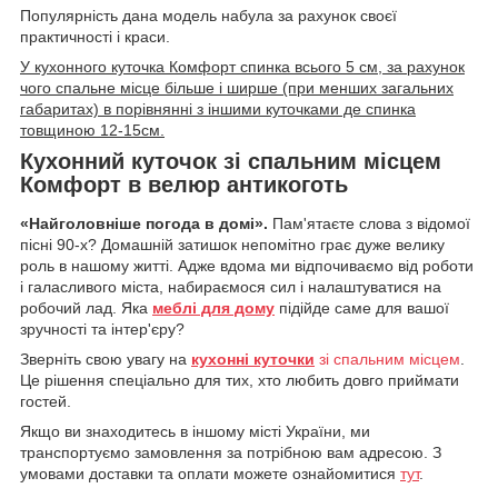
Популярність дана модель набула за рахунок своєї
практичності і краси.
У кухонного куточка Комфорт спинка всього 5 см, за рахунок
чого спальне місце більше і ширше (при менших загальних
габаритах) в порівнянні з іншими куточками де спинка
товщиною 12-15см.
Кухонний куточок зі спальним місцем
Комфорт в велюр антикоготь
«Найголовніше погода в домі».
Пам'ятаєте слова з відомої
пісні 90-х? Домашній затишок непомітно грає дуже велику
роль в нашому житті. Адже вдома ми відпочиваємо від роботи
і галасливого міста, набираємося сил і налаштуватися на
робочий лад. Яка
меблі для дому
підійде саме для вашої
зручності та інтер'єру?
Зверніть свою увагу на
кухонні куточки
зі спальним місцем
.
Це рішення спеціально для тих, хто любить довго приймати
гостей.
Якщо ви знаходитесь в іншому місті України, ми
транспортуємо замовлення за потрібною вам адресою. З
умовами доставки та оплати можете ознайомитися
тут
.