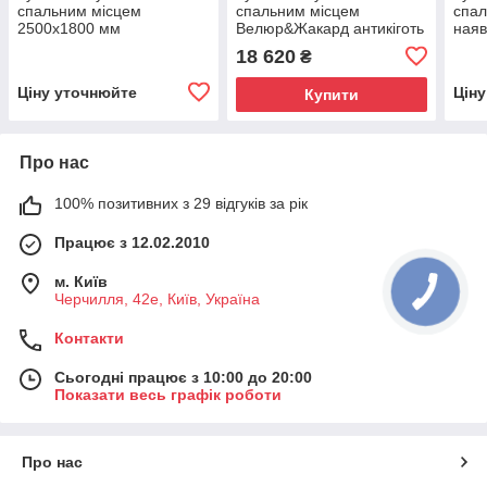
спальним місцем
спальним місцем
спал
2500х1800 мм
Велюр&Жакард антикіготь
наяв
18 620
₴
Ціну уточнюйте
Цін
Купити
Про нас
100% позитивних з 29 відгуків за рік
Працює з 12.02.2010
м. Київ
Черчилля, 42е, Київ, Україна
Контакти
Сьогодні працює з 10:00 до 20:00
Показати весь графік роботи
Про нас