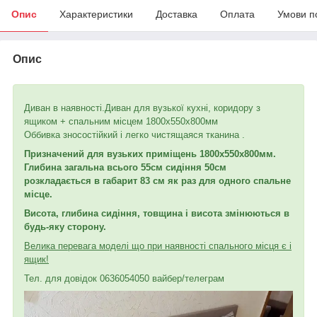
Опис
Характеристики
Доставка
Оплата
Умови п
Опис
Диван в наявності.Диван для вузької кухні, коридору з
ящиком + спальним місцем 1800х550х800мм
Оббивка зносостійкий і легко чистящаяся тканина .
Призначений для вузьких приміщень 1800х550х800мм.
Глибина загальна всього 55
см сидіння 50см
розкладається в габарит 83 см як раз для одного спальне
місце.
Висота, глибина сидіння, товщина і висота змінюються в
будь-яку сторону.
Велика перевага моделі що при наявності спального місця
є і
ящик!
Тел. для довідок 0636054050 вайбер/телеграм