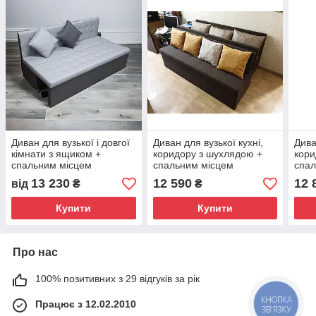
Диван для вузької і довгої
Диван для вузької кухні,
Дива
кімнати з ящиком +
коридору з шухлядою +
кори
спальним місцем
спальним місцем
спал
1800х550х850мм
1800х550х800 мм
180
13 230
12 590
12 
від
₴
₴
Купити
Купити
Про нас
100% позитивних з 29 відгуків за рік
Працює з 12.02.2010
КНОПКА
ЗВ'ЯЗКУ