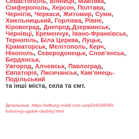
Севастополь
,
Вінниця
,
Макіївка
,
Сімферополь
,
Херсон
,
Полтава
,
Чернігів
,
Черкаси
,
Житомир
,
Суми
,
Хмельницький
,
Горлівка
,
Рівне
,
Кіровоград
,
Днепрод,Дзержинськ
,
Чернівці
,
Кременчук
,
Івано-Франківськ
,
Тернопіль
,
Біла Церква
,
Луцьк
,
Краматорськ
,
Мелітополь
,
Керч
,
Нікополь
,
Сєвєродонецьк
,
Слов'янськ
,
Бердянськ,
Ужгород
,
Алчевськ
,
Павлоград
,
Євпаторія
,
Лисичанськ
,
Кам'янець-
Подільський
та інші міста, села та смт.
Детальніше: https://edburg-mebli.com.ua/p544348940-
kuhonnyj-ugolok-obshityj.html