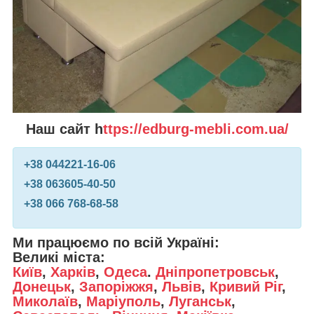
Наш сайт h
ttps://edburg-mebli.com.ua/
+38 0
44
221-16-06
+38 0
63
605-40-50
+38 0
66
768-68-58
Ми працюємо по всій Україні:
Великі міста:
Київ
,
Харків
,
Одеса
.
Дніпропетровськ
,
Донецьк
,
Запоріжжя
,
Львів
,
Кривий Ріг
,
Миколаїв
,
Маріуполь
,
Луганськ
,