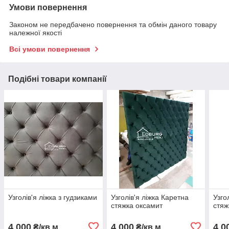
Умови повернення
Законом не передбачено повернення та обмін даного товару
належної якості
Всі умови повернення
Подібні товари компанії
Узголів'я ліжка з гудзиками
Узголів'я ліжка Каретна
Узго
стяжка оксамит
стяж
4 000
4 000
4 0
₴/кв.м
₴/кв.м