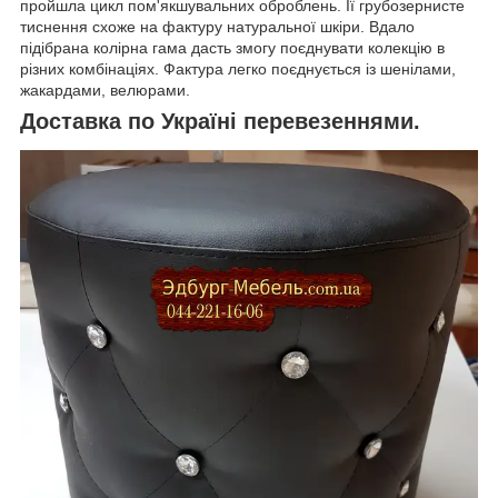
пройшла цикл пом'якшувальних оброблень. Її грубозернисте
тиснення схоже на фактуру натуральної шкіри. Вдало
підібрана колірна гама дасть змогу поєднувати колекцію в
різних комбінаціях. Фактура легко поєднується із шенілами,
жакардами, велюрами.
Доставка по Україні перевезеннями.