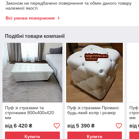
Законом не передбачено повернення та обмін даного товару
належної якості
Всі умови повернення
Подібні товари компанії
Пуф зі стразами та
Пуф зі стразами Прованс
Пуф 
строчками 800х400х420
будь-який колір і розмір
стро
мм
мм
6 420
5 390
від
₴
від
₴
від
Купити
Купити