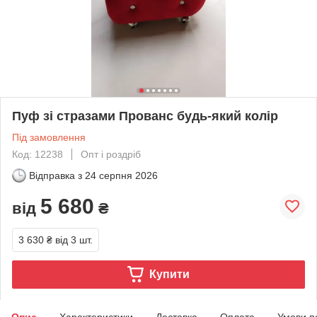
Пуф зі стразами Прованс будь-який колір
Під замовлення
Код: 12238
Опт і роздріб
Відправка з
24 серпня 2026
5 680
від
₴
3 630 ₴
від 3 шт.
Купити
Опис
Характеристики
Доставка
Оплата
Умови п