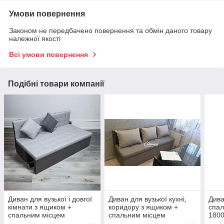
Умови повернення
Законом не передбачено повернення та обмін даного товару
належної якості
Всі умови повернення
Подібні товари компанії
Диван для вузької і довгої
Диван для вузької кухні,
Дива
кімнати з ящиком +
коридору з ящиком +
спал
спальним місцем
спальним місцем
180
1800х550х850мм
1800х550х800мм