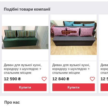
Подібні товари компанії
Диван для вузької кухні,
Диван для вузької кухні,
Дива
коридору з шухлядою +
коридору з шухлядою +
кори
спальним місцем
спальним місцем
спал
1800х550х800 мм
1800х550х800 мм
180
12 590
12 840
12 
₴
₴
Купити
Купити
Про нас