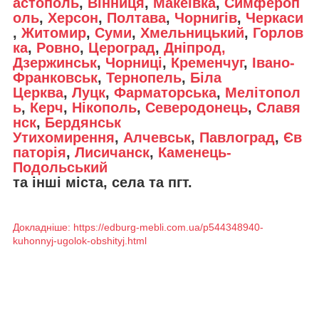
астополь
,
Вінниця
,
Макеївка
,
Симфероп
оль
,
Херсон
,
Полтава
,
Чорнигів
,
Черкаси
,
Житомир
,
Суми
,
Хмельницький
,
Горлов
ка
,
Ровно
,
Цероград
,
Дніпрод,
Дзержинськ
,
Чорниці
,
Кременчуг
,
Івано-
Франковськ
,
Тернопель
,
Біла
Церква
,
Луцк
,
Фарматорська
,
Мелітопол
ь
,
Керч
,
Нікополь
,
Северодонець
,
Славя
нск
,
Бердянськ
Утихомирення
,
Алчевськ
,
Павлоград
,
Єв
паторія
,
Лисичанск
,
Каменець-
Подольський
та інші міста, села та пгт.
Докладніше: https://edburg-mebli.com.ua/p544348940-
kuhonnyj-ugolok-obshityj.html