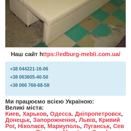
Наш сайт h
ttps://edburg-mebli.com.ua/
+38 0
44
221-16-06
+38 0
63
605-40-50
+38 0
66
768-68-58
Ми працюємо всією Україною:
Великі міста:
Киев
,
Харьков
,
Одесса
.
Дніпропетровск
,
Донецьк
,
Запорожнення
,
Львів
,
Кривий
Рог
,
Ніколаєв
,
Мариуполь
,
Луганськ
,
Сев