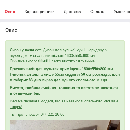
Опис
Характеристики
Доставка
Оплата
Умови п
Опис
Диван у наявності.Диван для вузької кухні, коридору з
шухлядою + спальним місцем 1800х550х800 мм
Оббивка зносостійкий і легко чиститься тканина.
Призначений для вузьких приміщень 1800х550х800 мм.
Глибина загальна лише 55
см сидіння 50 см розкладається
в габарит 83 див якраз для одного спального місця.
Висота, глибина сидіння, товщина та висота змінюються
в будь-який бік.
Велика перевага моделі, що за наявності спального місця
а є
і ящик!
Тіл. для справок 044-221-16-06