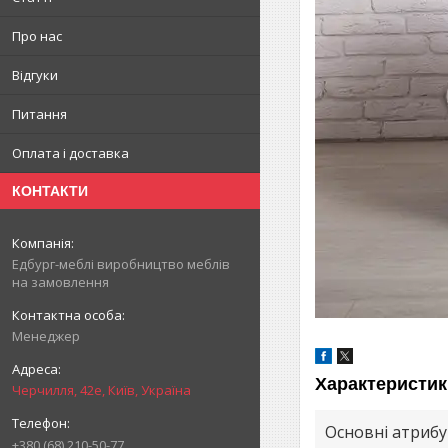
Про нас
Відгуки
Питання
Оплата і доставка
КОНТАКТИ
Едбург-меблі виробництво меблів
на замовлення
Менеджер
Характеристик
Черчилля, 42е, Київ, Україна
Основні атриб
+380 (68) 210-50-77