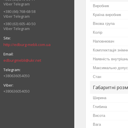
Viber Telegram
Виробник
+380 (66) 768-68-58
Країна виробник
Viber Telegram
+380 (63) 605-40-50
Вікова група
Viber Telegram
Колір
Наповнювач
http://edburg-mebli.com.ua
Комплектація знімн
Наявність внутрішн
edburgmebli@ukr.net
Максимально допус
+380636054050
Стан
Габаритні розм
+380636054050
Ширина
Глибина
Висота
Вага