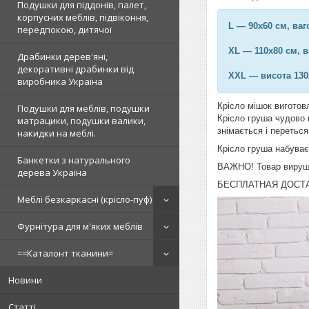
Подушки для піддонів, палет,
корпусних меблів, підвіконня,
L — 90х60 см, ваг
передпокою, дитячої
XL — 110х80 см, в
Драбинки дерев'яні,
декоративні драбинки від
XXL — висота 130х
виробника Україна
Крісло мішок виготов
Подушки для меблів, подушки
Крісло груша чудово 
матрацики, подушки валики,
знімається і перетьс
накидки на меблі.
Крісло груша набуває
Банкетки з натурального
ВАЖНО! Товар вирушає
дерева Україна
БЕСПЛАТНАЯ ДОСТА
Меблі безкаркасні (крісло-пуф)
Фурнітура для м'яких меблів
==Каталонт тканини=
Новини
Статті