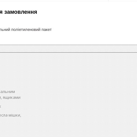
я замовлення
ьний поліетиленовий пакет
спальним
и, ящиками
к
есла мішки,