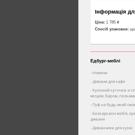
Інформація дл
Ціна:
1 785 ₴
Спосіб упаковки:
щіл
Едбург-меблі
Новини
Дивани для кафе
Кухонній куточки зі 
місцем, баром, полкам
Пуф на будь-який сма
Безкаркасні меблі, кр
дивани
Диванчики для кухні