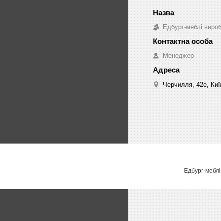
Едбург-меблі виро
Менеджер
Черчилля, 42е, Киї