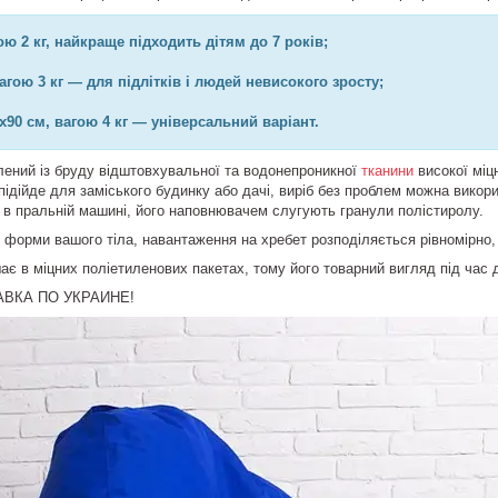
ою 2 кг, найкраще підходить дітям до 7 років;
агою 3 кг — для підлітків і людей невисокого зросту;
90 см, вагою 4 кг — універсальний варіант.
лений із бруду відштовхувальної та водонепроникної
тканини
високої міцн
підійде для заміського будинку або дачі, виріб без проблем можна викори
я в пральній машині, його наповнювачем слугують гранули полістиролу.
 форми вашого тіла, навантаження на хребет розподіляється рівномірно,
 в міцних поліетиленових пакетах, тому його товарний вигляд під час 
ВКА ПО УКРАИНЕ!