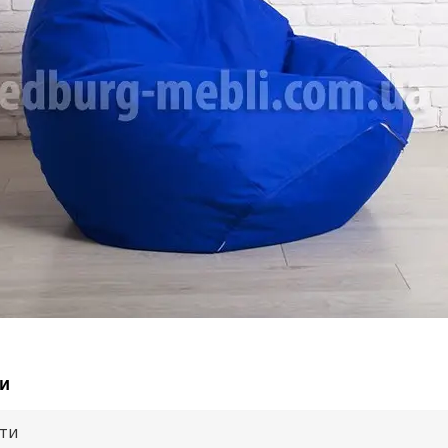
и
ути