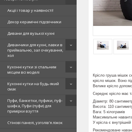
Акції і товар у наявності!
Декор керамічні підсвічники
Дивани для вузької кухні
Диванчики для кухні, лавки в
приймальню, зал очікування,
хол
Кухонні кутки зі спальним
місцем всі моделі
Крісло груша мішок с
крісло мішок. Воно п
Кухонні кутки на будь-який
Велике крісло допомо
смак
Середнє крісло має т
Пуфи, банкетки, пуфики, пуф-
Діаметр: 80 сантимет
шафка, Пуфи (пуфи) для
Висота: 110 сантимет
примірки взуття
Вага: 5 кілограмів
Максимальне наванта
Стінові панелі, узголів'я ліжок
У крісла є внутрішній
Рекомендоване навант