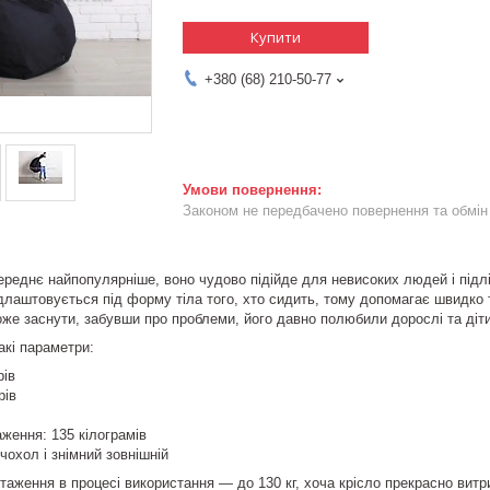
Купити
+380 (68) 210-50-77
Законом не передбачено повернення та обмін 
ереднє найпопулярніше, воно чудово підійде для невисоких людей і підл
ідлаштовується під форму тіла того, хто сидить, тому допомагає швидко
же заснути, забувши про проблеми, його давно полюбили дорослі та діти
акі параметри:
рів
рів
ження: 135 кілограмів
 чохол і знімний зовнішній
аження в процесі використання — до 130 кг, хоча крісло прекрасно витр