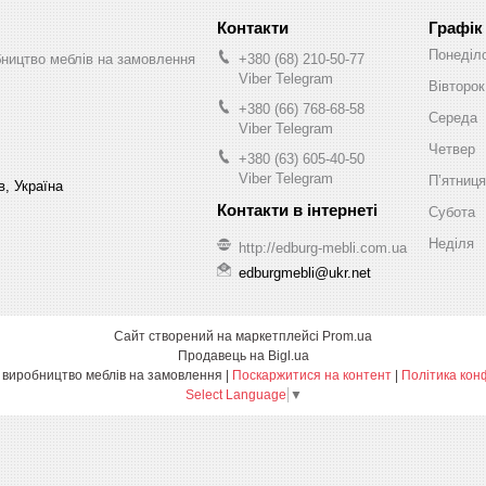
Графік
Понеділ
бництво меблів на замовлення
+380 (68) 210-50-77
Viber Telegram
Вівторок
+380 (66) 768-68-58
Середа
Viber Telegram
Четвер
+380 (63) 605-40-50
Viber Telegram
Пʼятниця
в, Україна
Субота
Неділя
http://edburg-mebli.com.ua
edburgmebli@ukr.net
Сайт створений на маркетплейсі
Prom.ua
Продавець на Bigl.ua
Едбург-меблі виробництво меблів на замовлення |
Поскаржитися на контент
|
Політика кон
Select Language
▼