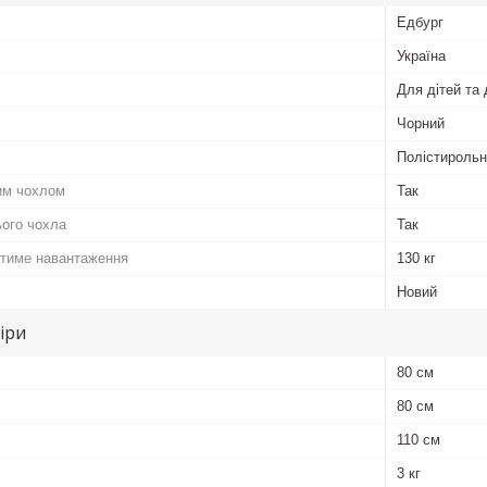
Едбург
Україна
Для дітей та
Чорний
Полістирольн
им чохлом
Так
ього чохла
Так
тиме навантаження
130 кг
Новий
іри
80 см
80 см
110 см
3 кг