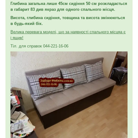
Глибина загальна лише 45
см сидіння 50 см розкладається
в габарит 83 див якраз для одного спального місця.
Висота, глибина сидіння, товщина та висота змінюються
в будь-який бік.
Велика перевага моделі, що за наявності спального місця
а є
і ящик!
Тіл. для справок 044-221-16-06