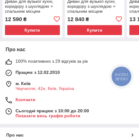
Диван для вузької кухні,
Диван для вузької кухні,
Дива
коридору з шухлядою +
коридору з шухлядою +
кори
спальним місцем
спальним місцем
спал
1800х550х800 мм
1800х550х800 мм
180
12 590
12 840
13 
₴
₴
Купити
Купити
Про нас
100% позитивних з 29 відгуків за рік
Працює з 12.02.2010
м. Київ
Черчилля, 42е, Київ, Україна
Контакти
Сьогодні працює з 10:00 до 20:00
Показати весь графік роботи
Про нас