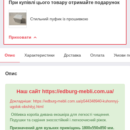
При купівлі цього товару отримайте подарунок
Стильний пуфик із прошивкою
Приховати
Опис
Характеристики
Доставка
Оплата
Умови п
Опис
Наш сайт https://edburg-mebli.com.ua/
Докладніше: https://edburg-mebli.com.ua/p544348940-kuhonnyj-
ugolok-obshityj.html
Оббивка короба дивана екошкіра для легкості чищення.
Подушки та сидіння зносостійкий і легкоочисний ріжок.
Призначений для вузьких приміщень 1800х550х850 мм.