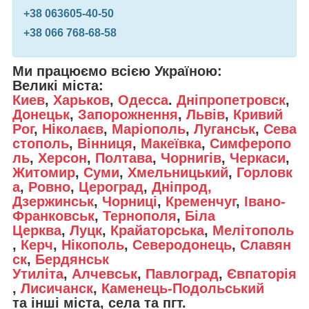
+38 0
63
605-40-50
+38 0
66
768-68-58
Ми працюємо всією Україною:
Великі міста:
Киев
,
Харьков
,
Одесса
.
Дніпропетровск
,
Донецьк
,
Запорожнення
,
Львів
,
Кривий
Рог
,
Ніколаєв
,
Маріополь
,
Луганськ
,
Сева
стополь
,
Вінниця
,
Макеївка
,
Симферопо
ль
,
Херсон
,
Полтава
,
Чорнигів
,
Черкаси
,
Житомир
,
Суми
,
Хмельницький
,
Горловк
а
,
Ровно
,
Цероград
,
Дніпрод,
Дзержинськ
,
Чорниці
,
Кременчуг
,
Івано-
Франковськ
,
Тернополя
,
Біла
Церква
,
Луцк
,
Крайаторська
,
Мелітополь
,
Керч
,
Нікополь
,
Северодонець
,
Славян
ск
,
Бердянськ
Утиліта
,
Алчевськ
,
Павлоград
,
Євпаторія
,
Лисичанск
,
Каменець-Подольський
та інші міста, села та пгт.