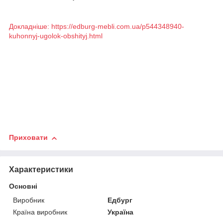
Докладніше: https://edburg-mebli.com.ua/p544348940-
kuhonnyj-ugolok-obshityj.html
Приховати
Характеристики
Основні
Виробник
Едбург
Країна виробник
Україна