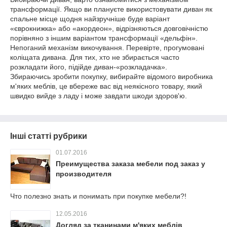
трансформації. Якщо ви плануєте використовувати диван як
спальне місце щодня найзручніше буде варіант
«єврокнижка» або «акордеон», відрізняються довговічністю
порівняно з іншим варіантом трансформації «дельфін».
Непоганий механізм викочування. Перевірте, прогумовані
коліщата дивана. Для тих, хто не збирається часто
розкладати його, підійде диван-«розкладачка».
Збираючись зробити покупку, вибирайте відомого виробника
м'яких меблів, це вбереже вас від неякісного товару, який
швидко вийде з ладу і може завдати шкоди здоров'ю.
Інші статті рубрики
01.07.2016
Преимущества заказа мебели под заказ у
производителя
Что полезно знать и понимать при покупке мебели?!
12.05.2016
Догляд за тканинами м'яких меблів