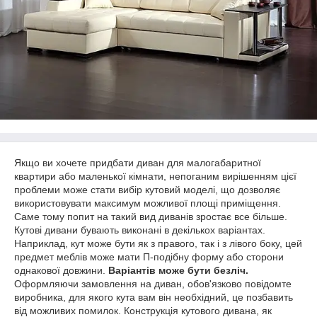
Якщо ви хочете придбати диван для малогабаритної
квартири або маленької кімнати, непоганим вирішенням цієї
проблеми може стати вибір кутовий моделі, що дозволяє
використовувати максимум можливої площі приміщення.
Саме тому попит на такий вид диванів зростає все більше.
Кутові дивани бувають виконані в декількох варіантах.
Наприклад, кут може бути як з правого, так і з лівого боку, цей
предмет меблів може мати П-подібну форму або сторони
однакової довжини.
Варіантів може бути безліч.
Оформляючи замовлення на диван, обов'язково повідомте
виробника, для якого кута вам він необхідний, це позбавить
від можливих помилок. Конструкція кутового дивана, як