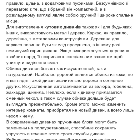
правило, цільна, з додатковими пуфиками. Безсумнівною її
перевагою є те, що зібраний він компактний, а в
розкладеному вигляді являє собою зручний і широке спальне
місце.
Для виготовлення
кутових диванів
також як і для будь-яких
інших, використовують метал і дерево. Каркас, як правило,
дерев'яна, з металевими конструкціями. Деревина для
каркаса повинна бути як слід просушена, в іншому разі
неминучий скрип дивана. Якщо використовується деревина
хвойних порід, її покривають спеціальним захистом щоб
уникнути виділення смол.
Обивка диванов бывает как искусственной, так и
натуральной. Наиболее дорогой является обивка из кожи, но
и выглядит такой диван значительно дороже и солиднее
других. Искусственная изготавливается из велюра, гобелена,
жаккарда, шинила. Неплохо, если к дивану прилагается
сменный чехол, в таком случае обивка дольше будет
выглядеть презентабельно. Кроме этого, можно изменить
интерьер комнаты, приобретая не новый диван, а всего лишь
чехол к нему.
В современных диванах пружинные блоки могут быть
заменены на полиуретановые, способные сохранять
упругость в течение всего срока службы дивана.
Вибираючи диван, варто ознайомитися з механізмом