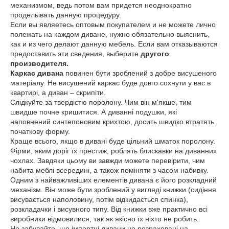
механизмом, ведь потом вам придется неоднократно
проделывать данную процедуру.
Если вы являетесь оптовым покупателем и не можете лично
полежать на каждом диване, нужно обязательно выяснить,
как и из чего делают данную мебель. Если вам отказываются
предоставить эти сведения, выберите
другого
производителя.
Каркас дивана
повинен бути зроблений з добре висушеного
матеріалу. Не висушений каркас буде довго сохнути у вас в
квартирі, а диван – скрипіти.
Слідкуйте за твердістю поролону. Чим він м'якше, тим
швидше почне кришитися. А диванні подушки, які
наповнений синтепоновим крихтою, досить швидко втратять
початкову форму.
Краще всього, якщо в дивані буде цільний шматок поролону.
Фірми, яким доріг їх престиж, роблять блискавки на диванних
чохлах. Завдяки цьому ви завжди можете перевірити, чим
набита меблі всередині, а також поміняти з часом набивку.
Одним з найважливіших елементів дивана є його розкладний
механізм. Він може бути зроблений у вигляді книжки (сидіння
висувається наполовину, потім відкидається спинка),
розкладачки і висувного типу. Від книжки вже практично всі
виробники відмовилися, так як якісно їх ніхто не робить.
Не забувайте, що імпортні дивани не розраховані на